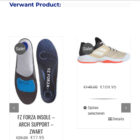
Verwant Product:
Sale!
Sale!
BABOLAT PROPULSE
FURY AC – BEIGE
Oorspronkelijke
Huidige
€
109.95
€
145.00
prijs
prijs
was:
is:
€145.00.
€109.95.
Opties
selecteren
FZ FORZA INSOLE –
Dit
Details
ARCH SUPPORT –
product
heeft
ZWART
meerdere
Oorspronkelijke
Huidige
€
17.95
€
25.00
variaties.