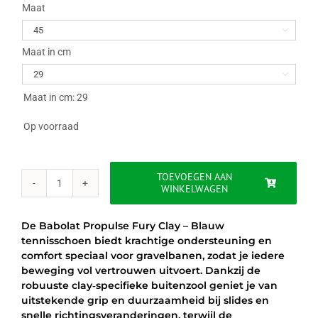
was:
is:
Maat

€145.00.
€114.95.
Maat in cm

Maat in cm: 29
Op voorraad
TOEVOEGEN AAN
WINKELWAGEN
BABOLAT
PROPULSE
FURY
De Babolat Propulse Fury Clay – Blauw
CLAY
tennisschoen biedt krachtige ondersteuning en
-
comfort speciaal voor gravelbanen, zodat je iedere
BLAUW
beweging vol vertrouwen uitvoert. Dankzij de
aantal
robuuste clay‑specifieke buitenzool geniet je van
uitstekende grip en duurzaamheid bij slides en
snelle richtingsveranderingen, terwijl de