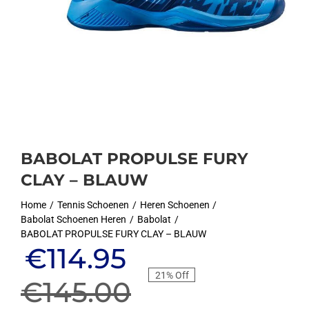
BABOLAT PROPULSE FURY
CLAY – BLAUW
Home
Tennis Schoenen
Heren Schoenen
Babolat Schoenen Heren
Babolat
BABOLAT PROPULSE FURY CLAY – BLAUW
Oorspronkelijke
Huidige
€
114.95
21% Off
prijs
prijs
€
145.00