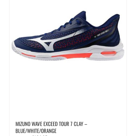
op
de
productpagina
MIZUNO WAVE EXCEED TOUR 7 CLAY –
BLUE/WHITE/ORANGE