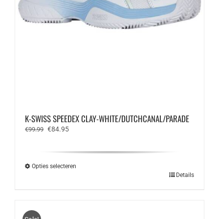
K-SWISS SPEEDEX CLAY-WHITE/DUTCHCANAL/PARADE
Oorspronkelijke
Huidige
€
84.95
€
99.99
prijs
prijs
was:
is:
€99.99.
€84.95.
Opties selecteren
Dit
Details
product
heeft
meerdere
variaties.