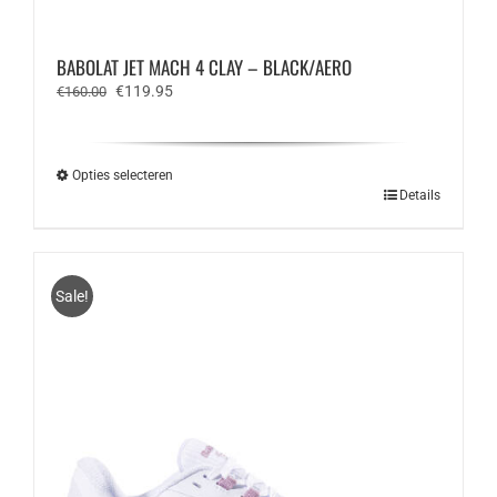
BABOLAT JET MACH 4 CLAY – BLACK/AERO
Oorspronkelijke
Huidige
€
119.95
€
160.00
prijs
prijs
was:
is:
€160.00.
€119.95.
Opties selecteren
Dit
Details
product
heeft
meerdere
variaties.
Sale!
Deze
optie
kan
gekozen
worden
op
de
productpagina