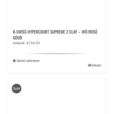
K-SWISS HYPERCOURT SUPREME 2 CLAY – WIT/ROSÉ
GOUD
Oorspronkelijke
Huidige
€
134.95
€
169.99
prijs
prijs
was:
is:
€169.99.
€134.95.
Opties selecteren
Dit
Details
product
heeft
meerdere
variaties.
Sale!
Deze
optie
kan
gekozen
worden