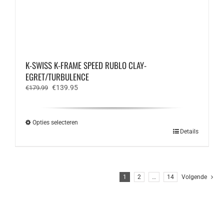
K-SWISS K-FRAME SPEED RUBLO CLAY-
EGRET/TURBULENCE
Oorspronkelijke
Huidige
€
139.95
€
179.99
prijs
prijs
was:
is:
€179.99.
€139.95.
Opties selecteren
Dit
Details
product
heeft
meerdere
variaties.
1
2
…
14
Volgende
Deze
optie
kan
gekozen