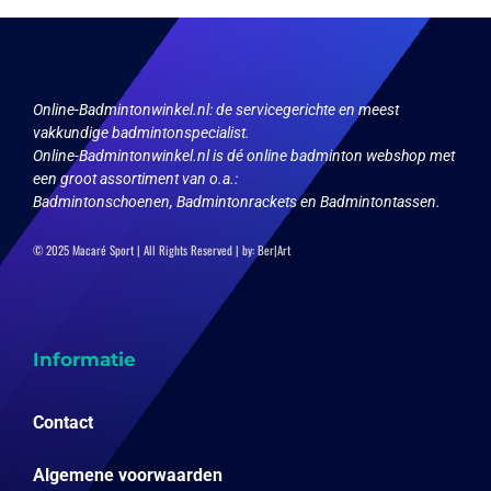
worden
op
de
productpagina
Online-Badmintonwinkel.nl:
de servicegerichte en meest
vakkundige badmintonspecialist.
Online-Badmintonwinkel.nl is dé online badminton webshop met
een groot assortiment van o.a.:
Badmintonschoenen, Badmintonrackets en Badmintontassen.
© 2025 Macaré Sport | All Rights Reserved | by:
Ber|Art
Informatie
Contact
Algemene voorwaarden