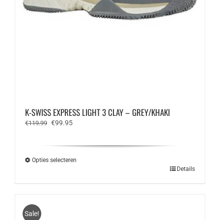
K-SWISS EXPRESS LIGHT 3 CLAY – GREY/KHAKI
Oorspronkelijke
Huidige
€
99.95
€
119.99
prijs
prijs
was:
is:
€119.99.
€99.95.
Opties selecteren
Dit
Details
product
heeft
meerdere
variaties.
Sale!