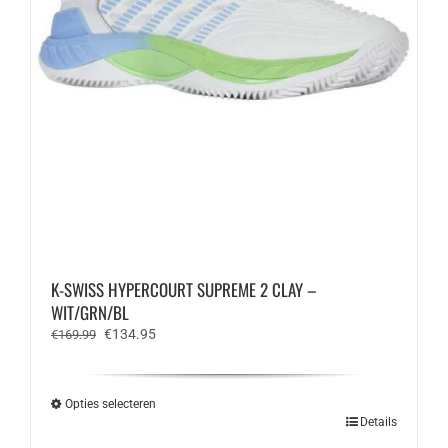
K-SWISS HYPERCOURT SUPREME 2 CLAY –
WIT/GRN/BL
Oorspronkelijke
Huidige
€
134.95
€
169.99
prijs
prijs
was:
is:
€169.99.
€134.95.
Opties selecteren
Dit
Details
product