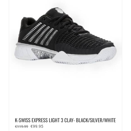
worden
op
de
productpagina
K-SWISS EXPRESS LIGHT 3 CLAY- BLACK/SILVER/WHITE
Oorspronkelijke
Huidige
€
99.95
€
119.99