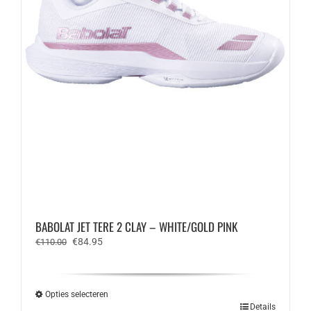
BABOLAT JET TERE 2 CLAY – WHITE/GOLD PINK
Oorspronkelijke
Huidige
€
84.95
€
110.00
prijs
prijs
was:
is:
€110.00.
€84.95.
Opties selecteren
Dit
Details