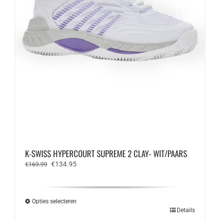
K-SWISS HYPERCOURT SUPREME 2 CLAY- WIT/PAARS
Oorspronkelijke
Huidige
€
134.95
€
169.99
prijs
prijs
was:
is:
€169.99.
€134.95.
Opties selecteren
Dit
Details