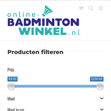
Ga
naar
inhoud
Producten filteren
Prijs
€9.00
€150.00
Maat
Maat in cm