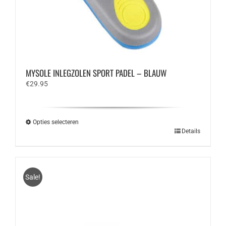
MYSOLE INLEGZOLEN SPORT PADEL – BLAUW
€
29.95
Opties selecteren
Dit
Details
product
heeft
meerdere
variaties.
Sale!
Deze
optie
kan
gekozen