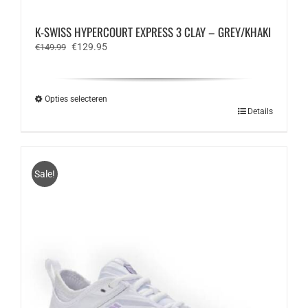
K-SWISS HYPERCOURT EXPRESS 3 CLAY – GREY/KHAKI
Oorspronkelijke
Huidige
€
129.95
€
149.99
prijs
prijs
was:
is:
€149.99.
€129.95.
Opties selecteren
Dit
Details
product
heeft
meerdere
variaties.
Sale!
Deze
optie
kan
gekozen
worden
op
de
productpagina