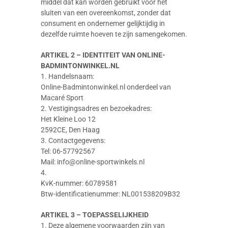
middel dat kan worden gebruikt voor het
sluiten van een overeenkomst, zonder dat
consument en ondernemer gelijktijdig in
dezelfde ruimte hoeven te zijn samengekomen.
ARTIKEL 2 – IDENTITEIT VAN ONLINE-
BADMINTONWINKEL.NL
1. Handelsnaam:
Online-Badmintonwinkel.nl onderdeel van
Macaré Sport
2. Vestigingsadres en bezoekadres:
Het Kleine Loo 12
2592CE, Den Haag
3. Contactgegevens:
Tel: 06-57792567
Mail: info@online-sportwinkels.nl
4.
KvK-nummer: 60789581
Btw-identificatienummer: NL001538209B32
ARTIKEL 3 – TOEPASSELIJKHEID
1. Deze algemene voorwaarden zijn van