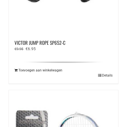
VICTOR JUMP ROPE SP652-C
Oorspronkelijke
Huidige
€
6.95
€
9.95
prijs
prijs
was:
is:
€9.95.
€6.95.
Toevoegen aan winkelwagen
Details