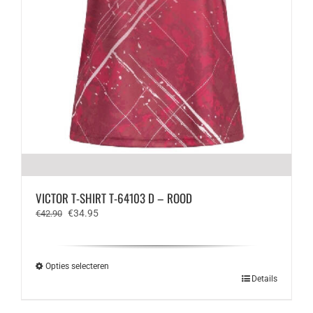
VICTOR T-SHIRT T-64103 D – ROOD
Oorspronkelijke
Huidige
€
34.95
€
42.90
prijs
prijs
was:
is:
€42.90.
€34.95.
Opties selecteren
Dit
Details
product
heeft