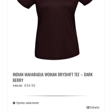
INDIAN MAHARADJA WOMAN DRYSHIFT TEE – DARK
BERRY
Oorspronkelijke
Huidige
€
34.95
€
40.00
prijs
prijs
was:
is:
€40.00.
€34.95.
Opties selecteren
Dit
Details