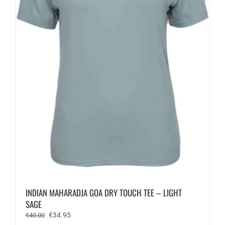
de
productpagina
INDIAN MAHARADJA GOA DRY TOUCH TEE – LIGHT
SAGE
Oorspronkelijke
Huidige
€
34.95
€
40.00