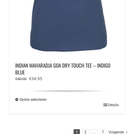
INDIAN MAHARADJA GOA DRY TOUCH TEE – INDIGO
BLUE
Oorspronkelijke
Huidige
€
34.95
€
40.00
prijs
prijs
was:
is:
€40.00.
€34.95.
Opties selecteren
Dit
Details
product
heeft
meerdere
variaties.
1
2
…
7
Volgende