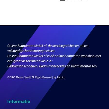
Deze
optie
kan
gekozen
worden
op
de
productpagina
Online-Badmintonwinkel.nl:
de servicegerichte en meest
vakkundige badmintonspecialist.
Online-Badmintonwinkel.nl is dé online badminton webshop met
een groot assortiment van o.a.:
Badmintonschoenen, Badmintonrackets en Badmintontassen.
© 2025 Macaré Sport | All Rights Reserved | by:
Ber|Art
Informatie