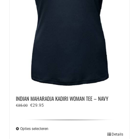
INDIAN MAHARADJA KADIRI WOMAN TEE – NAVY
Oorspronkelijke
Huidige
€
29.95
€
35.00
prijs
prijs
was:
is:
€35.00.
€29.95.
Opties selecteren
Dit
Details