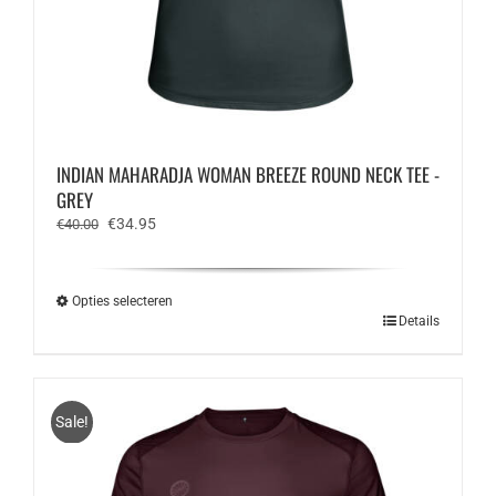
INDIAN MAHARADJA WOMAN BREEZE ROUND NECK TEE -
GREY
Oorspronkelijke
Huidige
€
34.95
€
40.00
prijs
prijs
was:
is:
€40.00.
€34.95.
Opties selecteren
Dit
Details
product
heeft
meerdere
variaties.
Sale!
Deze
optie
kan