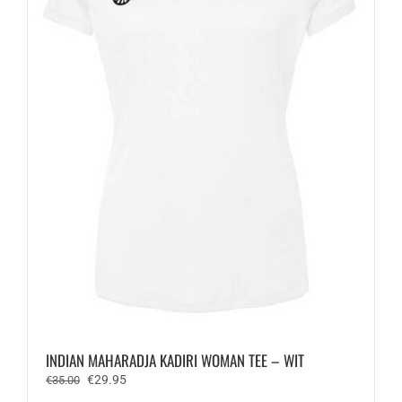
op
de
productpagina
INDIAN MAHARADJA KADIRI WOMAN TEE – WIT
Oorspronkelijke
Huidige
€
29.95
€
35.00
prijs
prijs