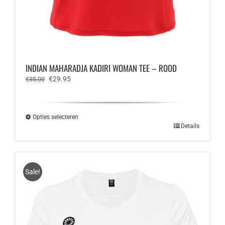
INDIAN MAHARADJA KADIRI WOMAN TEE – ROOD
Oorspronkelijke
Huidige
€
29.95
€
35.00
prijs
prijs
was:
is:
€35.00.
€29.95.
Opties selecteren
Dit
Details
product
heeft
meerdere
variaties.
Sale!
Deze
optie
kan
gekozen
worden