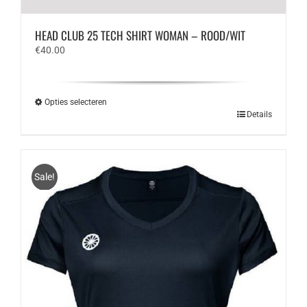
HEAD CLUB 25 TECH SHIRT WOMAN – ROOD/WIT
€
40.00
Opties selecteren
Dit
Details
product
heeft
meerdere
variaties.
Sale!
Deze
optie
kan
gekozen
worden
op
de
productpagina