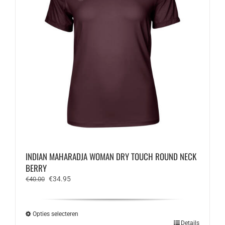
gekozen
worden
op
de
productpagina
INDIAN MAHARADJA WOMAN DRY TOUCH ROUND NECK
BERRY
Oorspronkelijke
Huidige
€
34.95
€
40.00
prijs
prijs
was:
is:
€40.00.
€34.95.
Opties selecteren
Dit
Details