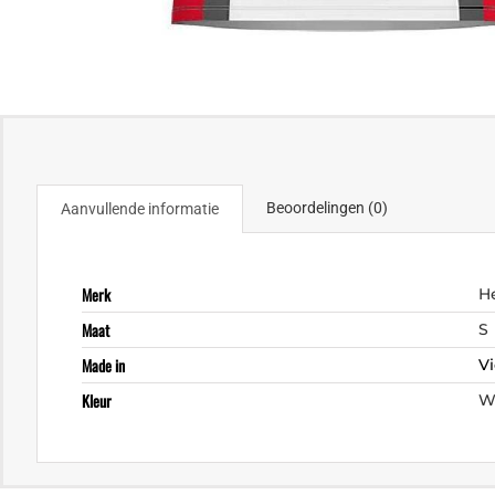
Beoordelingen (0)
Aanvullende informatie
Merk
H
Maat
S
Made in
V
Kleur
W