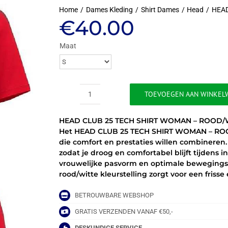
Home
Dames Kleding
Shirt Dames
Head
HEAD
€
40.00
Maat
TOEVOEGEN AAN WINKEL
HEAD
CLUB
HEAD CLUB 25 TECH SHIRT WOMAN – ROOD/
25
Het HEAD CLUB 25 TECH SHIRT WOMAN – ROOD/
TECH
die comfort en prestaties willen combineren. 
SHIRT
zodat je droog en comfortabel blijft tijdens 
WOMAN
vrouwelijke pasvorm en optimale bewegingsvri
-
rood/witte kleurstelling zorgt voor een friss
ROOD/WIT
aantal
BETROUWBARE WEBSHOP
GRATIS VERZENDEN VANAF €50,-
DESKUNDIGE SERVICE