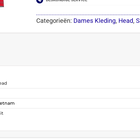
Categorieën:
Dames Kleding
,
Head
,
S
ead
ietnam
it