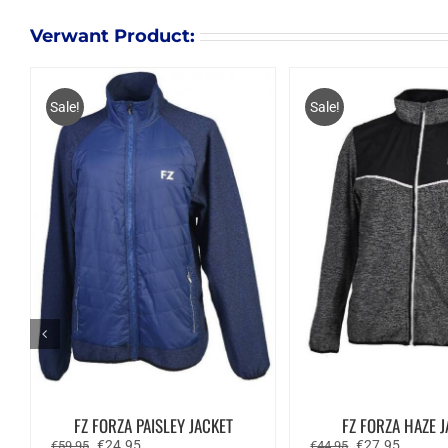
Verwant Product:
Sale!
Sale!
FZ FORZA PAISLEY JACKET
FZ FORZA HAZE 
Oorspronkelijke
Huidige
Oorspronkelijk
Huidige
€
24.95
€
27.95
€
59.95
€
44.95