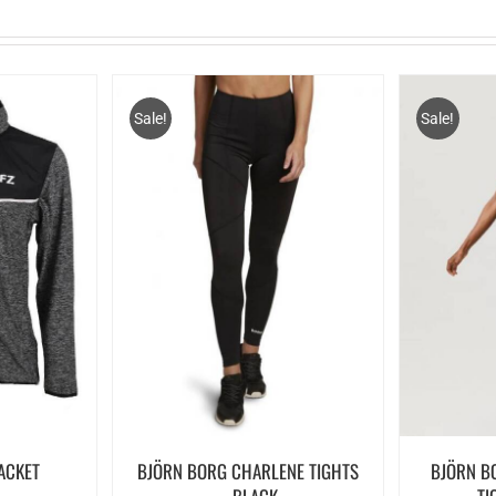
Sale!
Sale!
JACKET
BJÖRN BORG CHARLENE TIGHTS
BJÖRN B
e