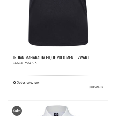
INDIAN MAHARADJA PIQUE POLO MEN – ZWART
Oorspronkelijke
Huidige
€
34.95
€
55.00
prijs
prijs
was:
is:
€55.00.
€34.95.
Opties selecteren
Dit
Details
product
heeft
meerdere
variaties.
Sale!
Deze