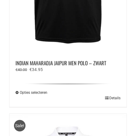
INDIAN MAHARADJA JAIPUR MEN POLO – ZWART
Oorspronkelijke
Huidige
€
34.95
€
40.00
prijs
prijs
was:
is:
€40.00.
€34.95.
Opties selecteren
Dit
Details
product
heeft
meerdere
variaties.
Sale!
Deze