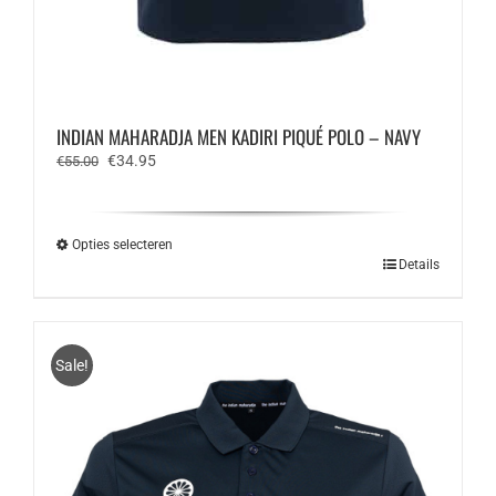
INDIAN MAHARADJA MEN KADIRI PIQUÉ POLO – NAVY
Oorspronkelijke
Huidige
€
34.95
€
55.00
prijs
prijs
was:
is:
€55.00.
€34.95.
Opties selecteren
Dit
Details
product
heeft
meerdere
variaties.
Sale!
Deze
optie
kan
gekozen
worden