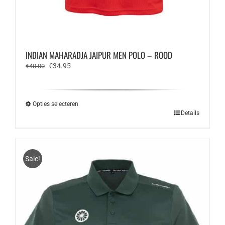
INDIAN MAHARADJA JAIPUR MEN POLO – ROOD
Oorspronkelijke
Huidige
€
34.95
€
40.00
prijs
prijs
was:
is:
€40.00.
€34.95.
Opties selecteren
Dit
Details
product
heeft
meerdere
variaties.
Sale!
Deze
optie
kan
gekozen
worden
op