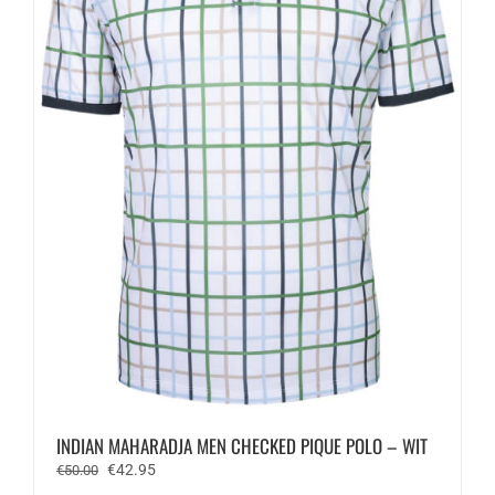
INDIAN MAHARADJA MEN CHECKED PIQUE POLO – WIT
Oorspronkelijke
Huidige
€
42.95
€
50.00
prijs
prijs