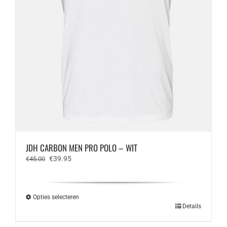
JDH CARBON MEN PRO POLO – WIT
Oorspronkelijke
Huidige
€
39.95
€
45.00
prijs
prijs
was:
is:
€45.00.
€39.95.
Opties selecteren
Dit
Details
product