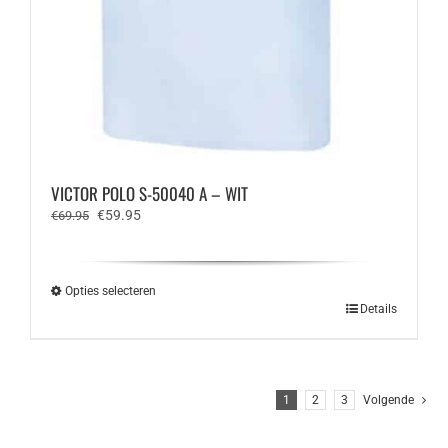
VICTOR POLO S-50040 A – WIT
Oorspronkelijke
Huidige
€
59.95
€
69.95
prijs
prijs
was:
is:
€69.95.
€59.95.
Opties selecteren
Dit
Details
product
heeft
meerdere
variaties.
1
2
3
Volgende
Deze
optie