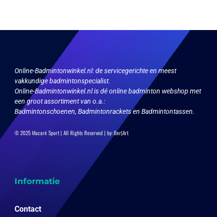
kan
gekozen
worden
op
de
productpagina
Online-Badmintonwinkel.nl:
de servicegerichte en meest
vakkundige badmintonspecialist.
Online-Badmintonwinkel.nl is dé online badminton webshop met
een groot assortiment van o.a.:
Badmintonschoenen, Badmintonrackets en Badmintontassen.
© 2025 Macaré Sport | All Rights Reserved | by:
Ber|Art
Informatie
Contact