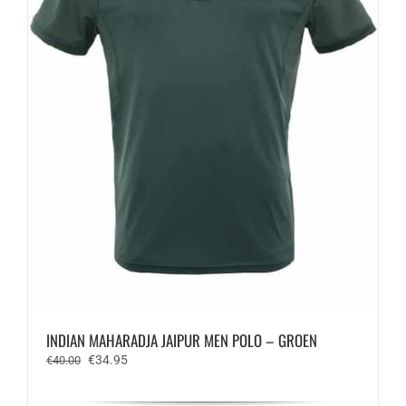
de
productpagina
INDIAN MAHARADJA JAIPUR MEN POLO – GROEN
Oorspronkelijke
Huidige
€
34.95
€
40.00
prijs
prijs
was:
is: