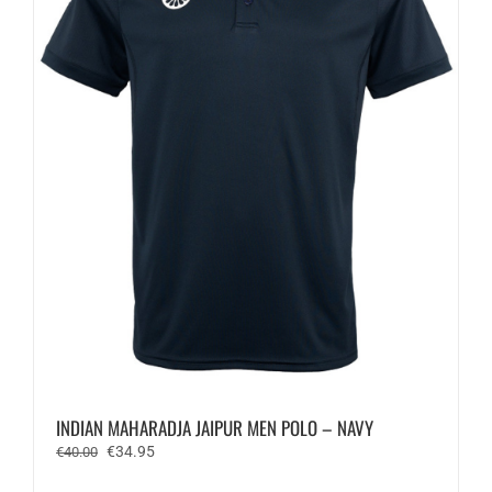
op
de
productpagina
INDIAN MAHARADJA JAIPUR MEN POLO – NAVY
Oorspronkelijke
Huidige
€
34.95
€
40.00
prijs
prijs