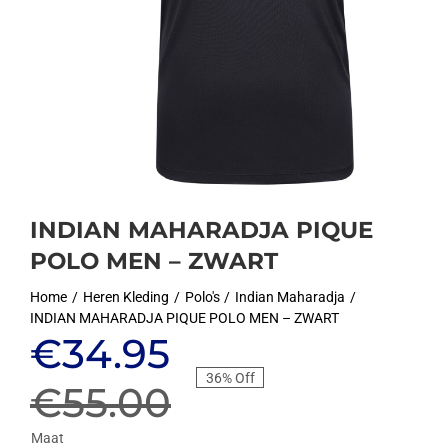
INDIAN MAHARADJA PIQUE
POLO MEN – ZWART
Home
Heren Kleding
Polo's
Indian Maharadja
INDIAN MAHARADJA PIQUE POLO MEN – ZWART
Oorspronkelijke
Huidige
€
34.95
36% Off
prijs
prijs
€
55.00
Maat