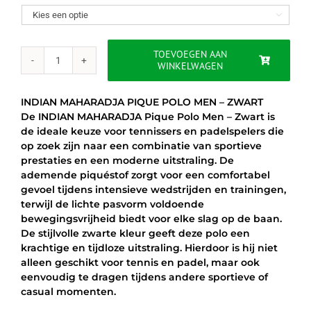
was:
is:

€55.00.
€34.95.
TOEVOEGEN AAN
WINKELWAGEN
INDIAN
MAHARADJA
PIQUE
INDIAN MAHARADJA PIQUE POLO MEN – ZWART
POLO
De INDIAN MAHARADJA Pique Polo Men – Zwart is
MEN
de ideale keuze voor tennissers en padelspelers die
-
op zoek zijn naar een combinatie van sportieve
ZWART
prestaties en een moderne uitstraling. De
aantal
ademende piquéstof zorgt voor een comfortabel
gevoel tijdens intensieve wedstrijden en trainingen,
terwijl de lichte pasvorm voldoende
bewegingsvrijheid biedt voor elke slag op de baan.
De stijlvolle zwarte kleur geeft deze polo een
krachtige en tijdloze uitstraling. Hierdoor is hij niet
alleen geschikt voor tennis en padel, maar ook
eenvoudig te dragen tijdens andere sportieve of
casual momenten.