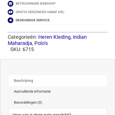
BETROUWBARE WEBSHOP
GRATIS VERZENDEN VANAF €50,-
DESKUNDIGE SERVICE
Categorieën:
Heren Kleding
,
Indian
Maharadja
,
Polo's
SKU:
6715
Beschrijving
Aanvullende informatie
Beoordelingen (0)
Voor wie is deze polo geschikt?