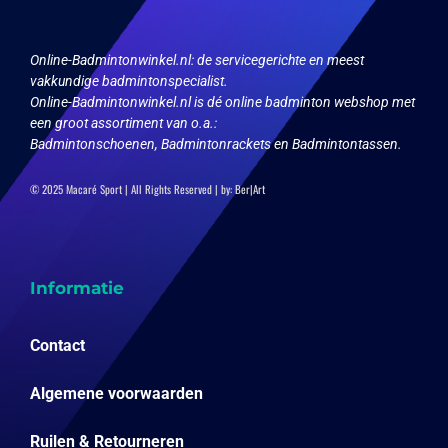
gekozen
worden
op
Online-Badmintonwinkel.nl:
de servicegerichte en meest
de
vakkundige badmintonspecialist.
productpagina
Online-Badmintonwinkel.nl is dé online badminton webshop met
een groot assortiment van o.a.:
Badmintonschoenen, Badmintonrackets en Badmintontassen.
© 2025 Macaré Sport | All Rights Reserved | by:
Ber|Art
Informatie
Contact
Algemene voorwaarden
Ruilen & Retourneren