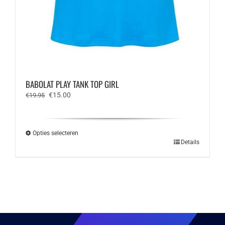
BABOLAT PLAY TANK TOP GIRL
Oorspronkelijke
Huidige
€
15.00
€
19.95
prijs
prijs
was:
is:
€19.95.
€15.00.
Opties selecteren
Dit
Details
product
heeft
meerdere
variaties.
Deze
optie
kan