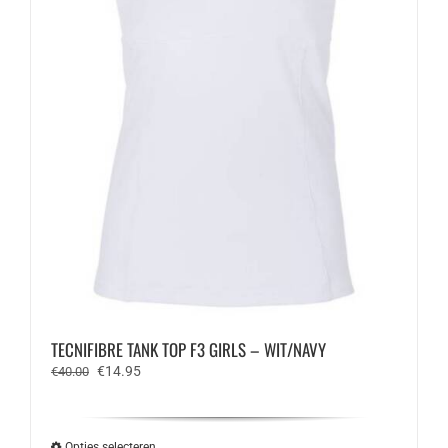
TECNIFIBRE TANK TOP F3 GIRLS – WIT/NAVY
Oorspronkelijke
Huidige
€
14.95
€
40.00
prijs
prijs
was:
is:
€40.00.
€14.95.
Opties selecteren