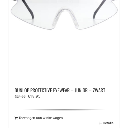
DUNLOP PROTECTIVE EYEWEAR – JUNIOR – ZWART
Oorspronkelijke
Huidige
€
19.95
€
24.95
prijs
prijs
was:
is:
€24.95.
€19.95.
Toevoegen aan winkelwagen
Details