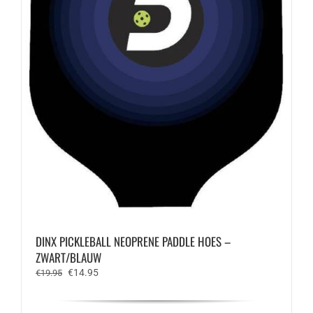
DINX PICKLEBALL NEOPRENE PADDLE HOES –
ZWART/BLAUW
Oorspronkelijke
Huidige
€
14.95
€
19.95
prijs
prijs
was:
is: