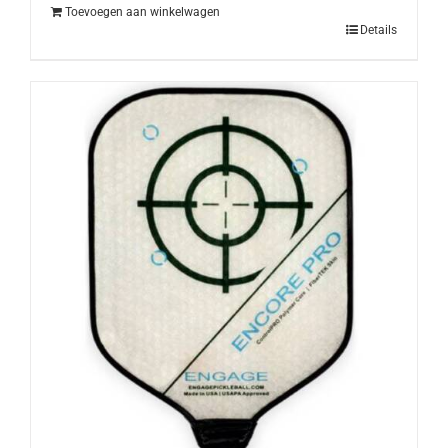
€19.95.
€14.95.
Toevoegen aan winkelwagen
Details