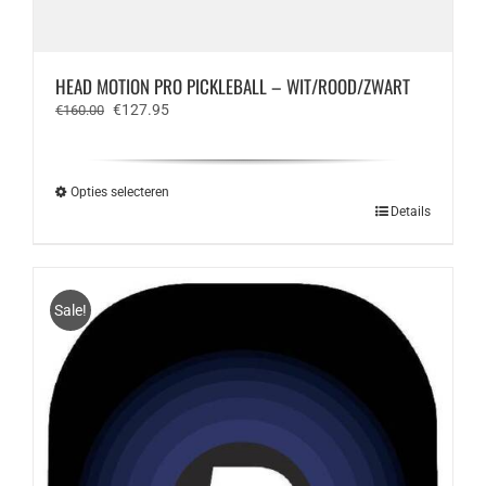
HEAD MOTION PRO PICKLEBALL – WIT/ROOD/ZWART
Oorspronkelijke
Huidige
€
127.95
€
160.00
prijs
prijs
was:
is:
€160.00.
€127.95.
Opties selecteren
Dit
Details
product
heeft
meerdere
variaties.
Sale!
Deze
optie
kan
gekozen
worden
op
de
productpagina