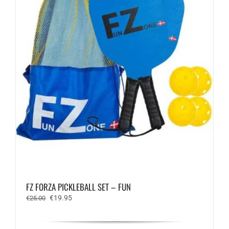
FZ FORZA PICKLEBALL SET – FUN
Oorspronkelijke
Huidige
€
19.95
€
25.00
prijs
prijs
was:
is: