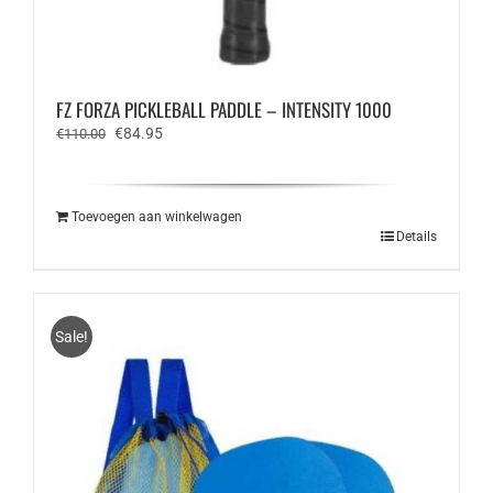
FZ FORZA PICKLEBALL PADDLE – INTENSITY 1000
Oorspronkelijke
Huidige
€
84.95
€
110.00
prijs
prijs
was:
is:
€110.00.
€84.95.
Toevoegen aan winkelwagen
Details
Sale!