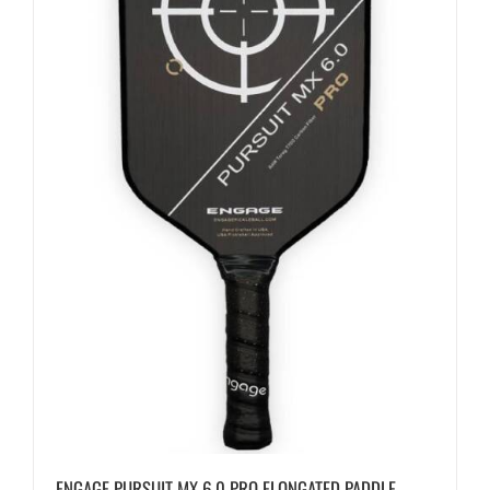
ENGAGE PURSUIT MX 6.0 PRO ELONGATED PADDLE –