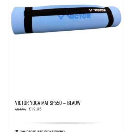
VICTOR YOGA MAT SP550 – BLAUW
Oorspronkelijke
Huidige
€
19.95
€
34.95
prijs
prijs
was:
is:
€34.95.
€19.95.
Toevoegen aan winkelwagen