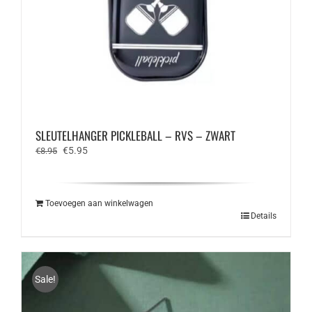
SLEUTELHANGER PICKLEBALL – RVS – ZWART
Oorspronkelijke
Huidige
€
5.95
€
8.95
prijs
prijs
was:
is:
€8.95.
€5.95.
Toevoegen aan winkelwagen
Details
Sale!