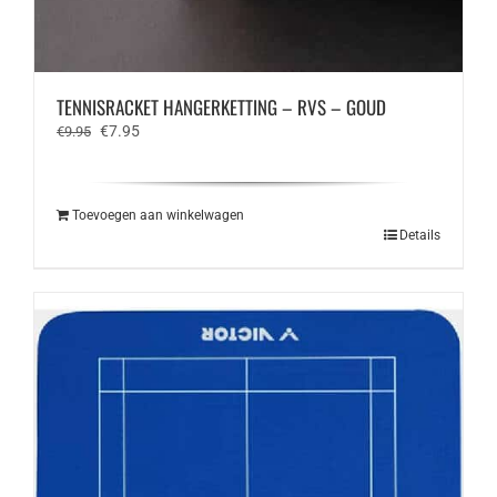
TENNISRACKET HANGERKETTING – RVS – GOUD
Oorspronkelijke
Huidige
€
7.95
€
9.95
prijs
prijs
was:
is:
€9.95.
€7.95.
Toevoegen aan winkelwagen
Details