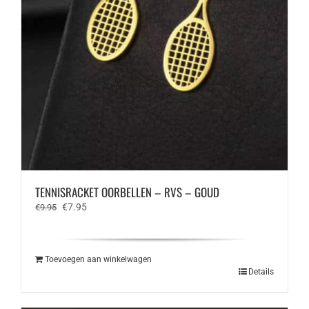
TENNISRACKET OORBELLEN – RVS – GOUD
Oorspronkelijke
Huidige
€
7.95
€
9.95
prijs
prijs
was:
is:
€9.95.
€7.95.
Toevoegen aan winkelwagen
Details