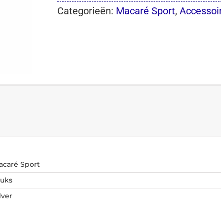
Categorieën:
Macaré Sport
,
Accessoi
acaré Sport
tuks
lver