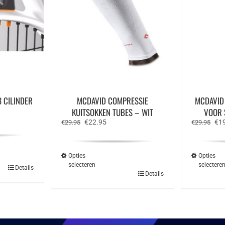
 CILINDER
MCDAVID COMPRESSIE
MCDAVID
e
KUITSOKKEN TUBES – WIT
VOOR 
Oorspronkelijke
Huidige
Oor
€
22.95
€
1
€
29.95
€
29.95
prijs
prijs
prij
was:
is:
was
€29.95.
€22.95.
€29
Opties
Opties
selecteren
selectere
Details
Dit
Details
product
heeft
meerdere
variaties.
Deze
optie