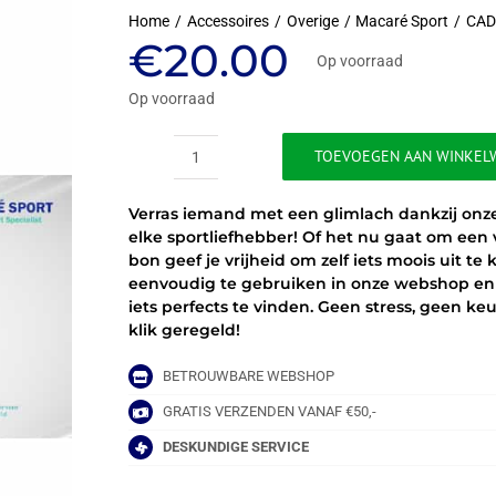
Home
Accessoires
Overige
Macaré Sport
CAD
€
20.00
Op voorraad
Op voorraad
TOEVOEGEN AAN WINKEL
CADEAUBON
-
Verras iemand met een glimlach dankzij on
20
elke sportliefhebber! Of het nu gaat om een
EURO
bon geef je vrijheid om zelf iets moois uit te
aantal
eenvoudig te gebruiken in onze webshop en bli
iets perfects te vinden. Geen stress, geen ke
klik geregeld!
BETROUWBARE WEBSHOP
GRATIS VERZENDEN VANAF €50,-
DESKUNDIGE SERVICE