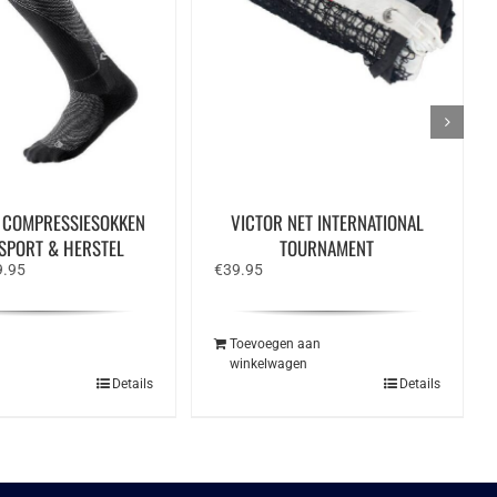
 COMPRESSIESOKKEN
VICTOR NET INTERNATIONAL
SPORT & HERSTEL
TOURNAMENT
spronkelijke
Huidige
9.95
€
39.95
s
prijs
:
is:
.95.
€19.95.
Toevoegen aan
n
winkelwagen
Dit
Details
Details
product
heeft
meerdere
variaties.
Deze
optie