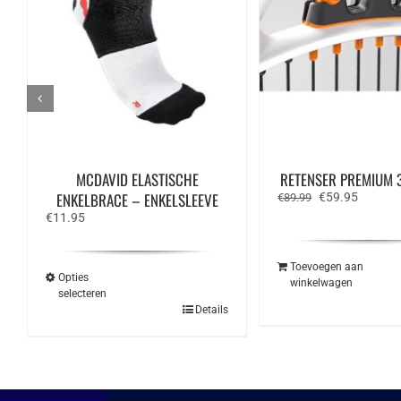
MCDAVID ELASTISCHE
RETENSER PREMIUM 3
ENKELBRACE – ENKELSLEEVE
Oorspronkelijk
Huidige
€
59.95
€
89.99
prijs
prijs
€
11.95
was:
is:
€89.99.
€59.95.
Toevoegen aan
Opties
winkelwagen
selecteren
Dit
Details
product
heeft
meerdere
variaties.
Deze
optie