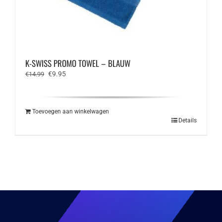
K-SWISS PROMO TOWEL – BLAUW
Oorspronkelijke
Huidige
€
9.95
€
14.99
prijs
prijs
was:
is:
€14.99.
€9.95.
Toevoegen aan winkelwagen
Details