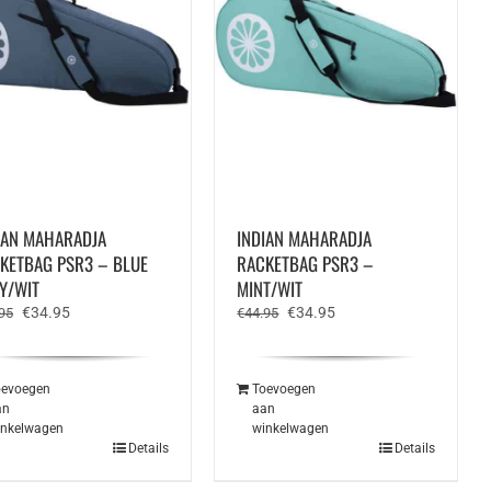
IAN MAHARADJA
INDIAN MAHARADJA
KETBAG PSR3 – BLUE
RACKETBAG PSR3 –
Y/WIT
MINT/WIT
Oorspronkelijke
Huidige
Oorspronkelijke
Huidige
€
34.95
€
34.95
95
€
44.95
prijs
prijs
prijs
prijs
was:
is:
was:
is:
€44.95.
€34.95.
€44.95.
€34.95.
oevoegen
Toevoegen
an
aan
inkelwagen
winkelwagen
Details
Details