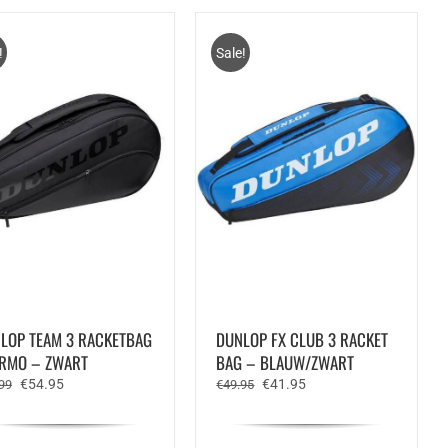
!
Sale!
LOP TEAM 3 RACKETBAG
DUNLOP FX CLUB 3 RACKET
RMO – ZWART
BAG – BLAUW/ZWART
Oorspronkelijke
Huidige
Oorspronkelijke
Huidige
€
54.95
€
41.95
99
€
49.95
prijs
prijs
prijs
prijs
was:
is:
was:
is:
€59.99.
€54.95.
€49.95.
€41.95.