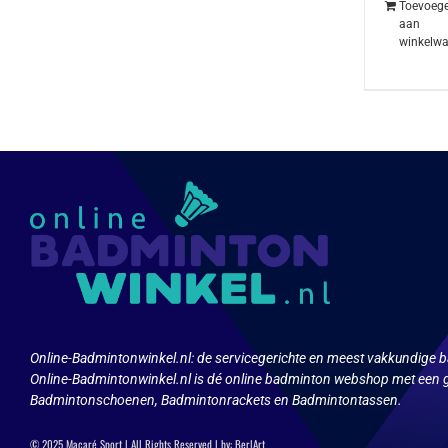
Toevoeg
aan
winkelw
Online-Badmintonwinkel.nl:
de servicegerichte en meest vakkundige b
Online-Badmintonwinkel.nl is dé online badminton webshop met een g
Badmintonschoenen, Badmintonrackets en Badmintontassen.
© 2025 Macaré Sport | All Rights Reserved | by:
Ber|Art