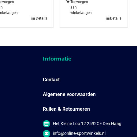
oevoegen
Toevoegen
an
aan
inkelwagen
winkelwagen
Details
Details
Informatie
Contact
Algemene voorwaarden
Ruilen & Retourneren
Het Kleine Loo 12 2592CE Den Haag
info@online-sportwinkels.nl