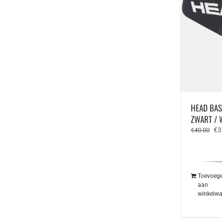
HEAD BAS
ZWART / 
Oo
€
3
€
40.00
pri
wa
€4
Toevoeg
aan
winkelw