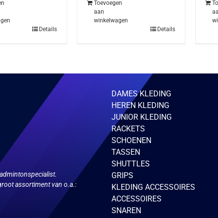
en
Toevoegen
T
aan
a
agen
winkelwagen
w
Details
Details
DAMES KLEDING
HEREN KLEDING
JUNIOR KLEDING
RACKETS
SCHOENEN
TASSEN
SHUTTLES
admintonspecialist.
GRIPS
root assortiment van o.a.:
KLEDING ACCESSOIRES
ACCESSOIRES
SNAREN