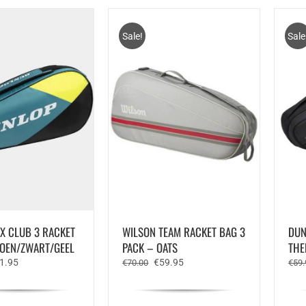
Sale!
Sale
X CLUB 3 RACKET
WILSON TEAM RACKET BAG 3
DUN
OEN/ZWART/GEEL
PACK – OATS
THE
rspronkelijke
Huidige
Oorspronkelijke
Huidige
1.95
€
59.95
€
70.00
€
59.
js
prijs
prijs
prijs
s:
is:
was:
is:
9.95.
€41.95.
€70.00.
€59.95.