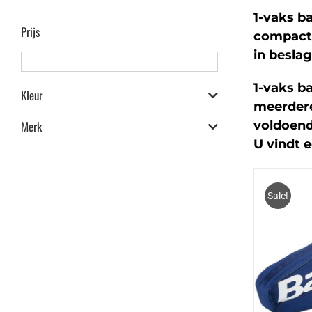
1-vaks b
Prijs
compacte
in beslag
1-vaks b
Kleur
meerdere
voldoend
Merk
U vindt 
Sale!