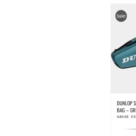
Sale!
DUNLOP S
BAG – GR
Oo
€
4
€
49.95
pri
wa
€4