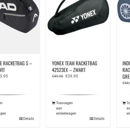
E RACKETBAG S –
YONEX TEAM RACKETBAG
IND
WIT
42523EX – ZWART
RAC
GRE
rspronkelijke
Huidige
Oorspronkelijke
Huidige
3.95
€
39.95
€
49.95
js
prijs
prijs
prijs
€
44.
s:
is:
was:
is:
0.00.
€33.95.
€49.95.
€39.95.
en
Toevoegen
T
aan
a
agen
winkelwagen
w
Details
Details