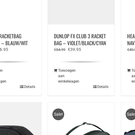
RACKETBAG
DUNLOP FX CLUB 3 RACKET
HEA
 – BLAUW/WIT
BAG – VIOLET/BLACK/CYAN
NAV
rspronkelijke
Huidige
Oorspronkelijke
Huidige
6.95
€
39.95
€
54.99
€
40.
js
prijs
prijs
prijs
s:
is:
was:
is:
4.95.
€36.95.
€54.99.
€39.95.
en
Toevoegen
T
aan
a
agen
winkelwagen
w
Details
Details
Sale!
Sale