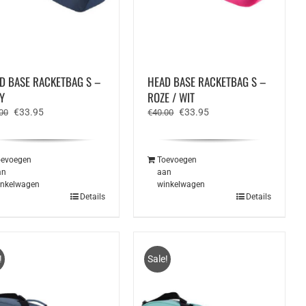
D BASE RACKETBAG S –
HEAD BASE RACKETBAG S –
Y
ROZE / WIT
Oorspronkelijke
Huidige
Oorspronkelijke
Huidige
€
33.95
€
33.95
00
€
40.00
prijs
prijs
prijs
prijs
was:
is:
was:
is:
€40.00.
€33.95.
€40.00.
€33.95.
oevoegen
Toevoegen
an
aan
inkelwagen
winkelwagen
Details
Details
!
Sale!