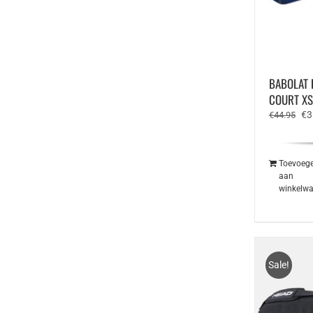
BABOLAT 
COURT XS
Oo
€
3
€
44.95
pri
wa
€4
Toevoeg
aan
winkelw
Sale!