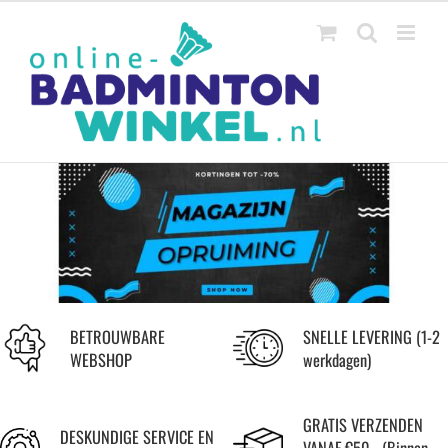
Ga
naar
inhoud
BETROUWBARE
SNELLE LEVERING (1-2
WEBSHOP
werkdagen)
GRATIS VERZENDEN
DESKUNDIGE SERVICE EN
VANAF €50,- (Binnen