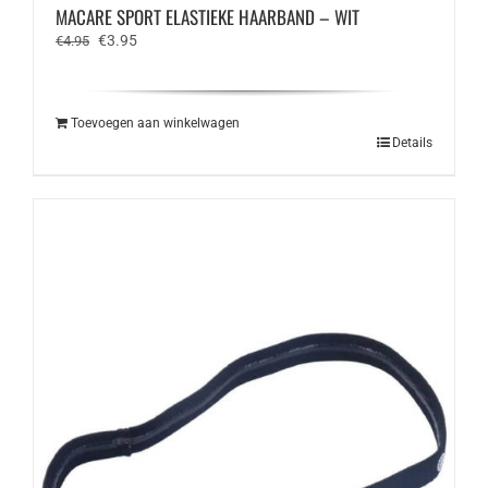
MACARE SPORT ELASTIEKE HAARBAND – WIT
Oorspronkelijke
Huidige
€
3.95
€
4.95
prijs
prijs
was:
is:
€4.95.
€3.95.
Toevoegen aan winkelwagen
Details