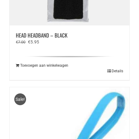
HEAD HEADBAND – BLACK
Oorspronkelijke
Huidige
€
5.95
€
7.00
prijs
prijs
was:
is:
€7.00.
€5.95.
Toevoegen aan winkelwagen
Details
Sale!