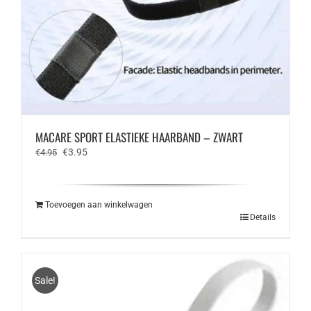
MACARE SPORT ELASTIEKE HAARBAND – ZWART
Oorspronkelijke
Huidige
€
3.95
€
4.95
prijs
prijs
was:
is:
€4.95.
€3.95.
Toevoegen aan winkelwagen
Details
Sale!