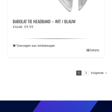
BABOLAT TIE HEADBAND – WIT / BLAUW
Oorspronkelijke
Huidige
€
9.95
€
12.00
prijs
prijs
was:
is:
€12.00.
€9.95.
Toevoegen aan winkelwagen
Details
1
2
Volgende