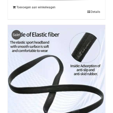
€4.95.
€3.95.
Toevoegen aan winkelwagen
Details
Sale!