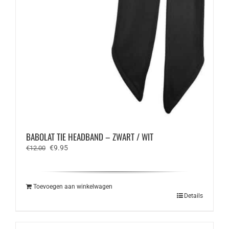
BABOLAT TIE HEADBAND – ZWART / WIT
Oorspronkelijke
Huidige
€
9.95
€
12.00
prijs
prijs
was:
is:
€12.00.
€9.95.
Toevoegen aan winkelwagen
Details