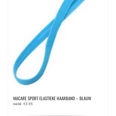
MACARE SPORT ELASTIEKE HAARBAND – BLAUW
Oorspronkelijke
Huidige
€
3.95
€
4.95
prijs
prijs
was:
is: