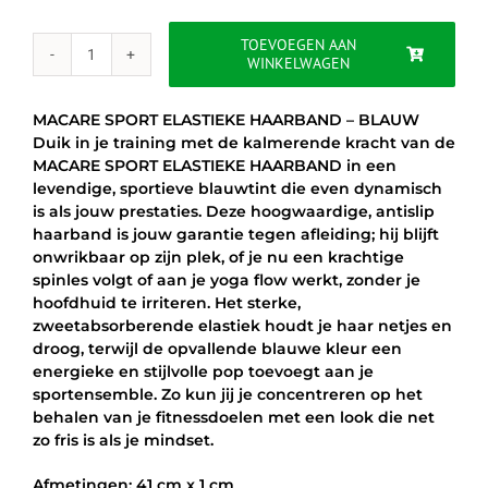
was:
is:
€4.95.
€3.95.
TOEVOEGEN AAN
WINKELWAGEN
MACARE
SPORT
ELASTIEKE
MACARE SPORT ELASTIEKE HAARBAND – BLAUW
HAARBAND
Duik in je training met de kalmerende kracht van de
-
MACARE SPORT ELASTIEKE HAARBAND in een
BLAUW
levendige, sportieve blauwtint die even dynamisch
aantal
is als jouw prestaties. Deze hoogwaardige, antislip
haarband is jouw garantie tegen afleiding; hij blijft
onwrikbaar op zijn plek, of je nu een krachtige
spinles volgt of aan je yoga flow werkt, zonder je
hoofdhuid te irriteren. Het sterke,
zweetabsorberende elastiek houdt je haar netjes en
droog, terwijl de opvallende blauwe kleur een
energieke en stijlvolle pop toevoegt aan je
sportensemble. Zo kun jij je concentreren op het
behalen van je fitnessdoelen met een look die net
zo fris is als je mindset.
Afmetingen: 41 cm x 1 cm