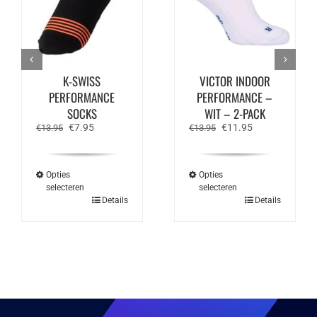
K-SWISS
VICTOR INDOOR
PERFORMANCE
PERFORMANCE –
SOCKS
WIT – 2-PACK
Oorspronkelijke
Huidige
Oorspronkelijke
Huidige
€
7.95
€
11.95
€
13.95
€
13.95
prijs
prijs
prijs
prijs
was:
is:
was:
is:
€13.95.
€7.95.
€13.95.
€11.95.
Opties
Opties
selecteren
selecteren
Dit
Dit
Details
Details
product
product
heeft
heeft
meerdere
meerdere
variaties.
variaties.
Deze
Deze
optie
optie
kan
kan
gekozen
gekozen
worden
worden
op
op