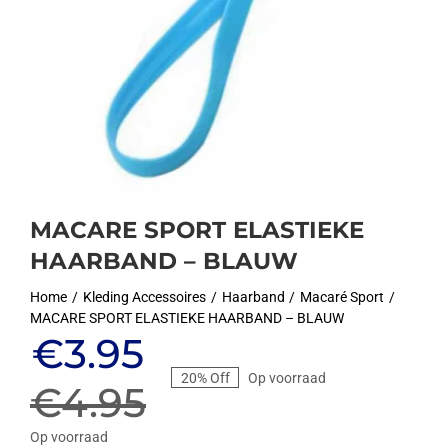
MACARE SPORT ELASTIEKE
HAARBAND – BLAUW
Home
Kleding Accessoires
Haarband
Macaré Sport
MACARE SPORT ELASTIEKE HAARBAND – BLAUW
Oorspronkelijke
Huidige
€
3.95
20% Off
Op voorraad
prijs
prijs
€
4.95
Op voorraad