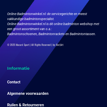
de
de
productpagina
productpagina
Online-Badmintonwinkel.nl:
de servicegerichte en meest
vakkundige badmintonspecialist.
Online-Badmintonwinkel.nl is dé online badminton webshop met
een groot assortiment van o.a.:
Badmintonschoenen, Badmintonrackets en Badmintontassen.
© 2025 Macaré Sport | All Rights Reserved | by:
Ber|Art
Informatie
Contact
Algemene voorwaarden
Ruilen & Retourneren