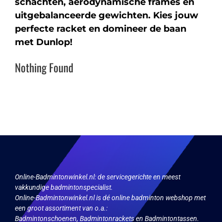
schachten, aerodynamische frames en
uitgebalanceerde gewichten. Kies jouw
perfecte racket en domineer de baan
met Dunlop!
Nothing Found
Online-Badmintonwinkel.nl:
de servicegerichte en meest
vakkundige badmintonspecialist.
Online-Badmintonwinkel.nl is dé online badminton webshop met
een groot assortiment van o.a.:
Badmintonschoenen, Badmintonrackets en Badmintontassen.