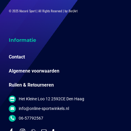
© 2025 Macaré Sport | All Rights Reserved | by:
Ber|Art
Informatie
Contact
Algemene voorwaarden
Ruilen & Retourneren
Het Kleine Loo 12 2592CE Den Haag
info@online-sportwinkels.nl
06-57792567