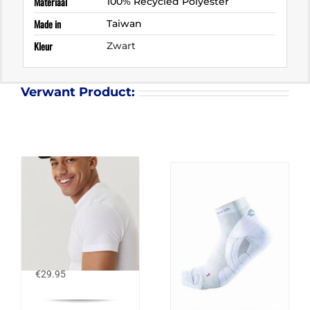
Materiaal
100% Recycled Polyester
Made in
Taiwan
Kleur
Zwart
Verwant Product:
BJORN BORG STHLM
CAP
€
29.95