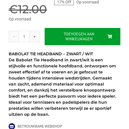
17% Off
Op voorraad
prijs
prijs
€
12.00
was:
is:
Op voorraad
€12.00.
€9.95.
TOEVOEGEN AAN
WINKELWAGEN
BABOLAT
TIE
HEADBAND
BABOLAT TIE HEADBAND – ZWART / WIT
-
De Babolat Tie Headband in zwart/wit is een
ZWART
stijlvolle en functionele hoofdband, ontworpen om
/
zweet effectief af te voeren en je gefocust te
WIT
houden tijdens intensieve wedstrijden. Gemaakt
aantal
van zacht, ademend materiaal voor optimaal
comfort, en dankzij het verstelbare knoopontwerp
biedt het een perfecte pasvorm voor iedere speler.
Ideaal voor tennissers en padelspelers die hun
prestaties willen verbeteren terwijl ze er sportief
uitzien op de baan.
BETROUWBARE WEBSHOP