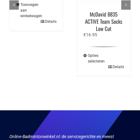
Toevoegen
aan
McDavid 8835
winkelwagen
ACTIVE Team Socks
Details
Low Cut
€
16.95
Opties
selecteren
Dit
Details
product
heeft
meerdere
variaties.
Deze
optie
kan
gekozen
worden
op
de
productpagina
Online-Badmintonwinkel.nl:
de servicegerichte en meest