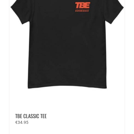
de
productpagina
TBE CLASSIC TEE
€
34.95