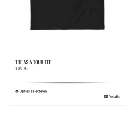
TBE ASIA TOUR TEE
€
39.95
Opties selecteren
Dit
Details
product
heeft
meerdere
variaties.
Deze
optie