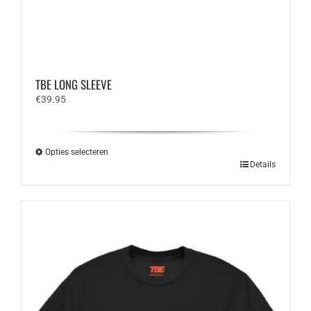
TBE LONG SLEEVE
€
39.95
Opties selecteren
Dit
Details
product
heeft
meerdere
variaties.
Deze
optie
kan
gekozen
worden
op