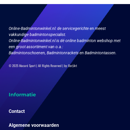
kan
gekozen
worden
op
Online-Badmintonwinkel.nl:
de servicegerichte en meest
de
vakkundige badmintonspecialist.
productpagina
Online-Badmintonwinkel.nl is dé online badminton webshop met
een groot assortiment van o.a.:
Badmintonschoenen, Badmintonrackets en Badmintontassen.
© 2025 Macaré Sport | All Rights Reserved | by:
Ber|Art
Informatie
Contact
Algemene voorwaarden