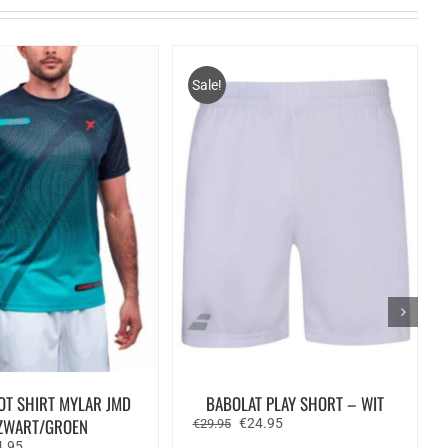
Sale!
OT SHIRT MYLAR JMD
BABOLAT PLAY SHORT – WIT
ZWART/GROEN
Oorspronkelijke
Huidige
€
24.95
€
29.95
prijs
prijs
spronkelijke
Huidige
4.95