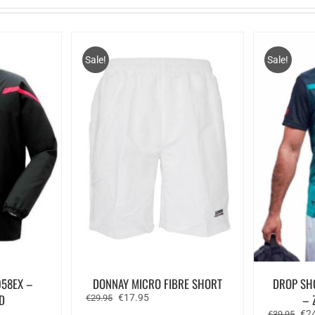
Sale!
Sale!
058EX –
DONNAY MICRO FIBRE SHORT
DROP SH
D
Oorspronkelijke
Huidige
– 
€
17.95
€
29.95
prijs
prijs
e
Oor
€
2
€
39.95