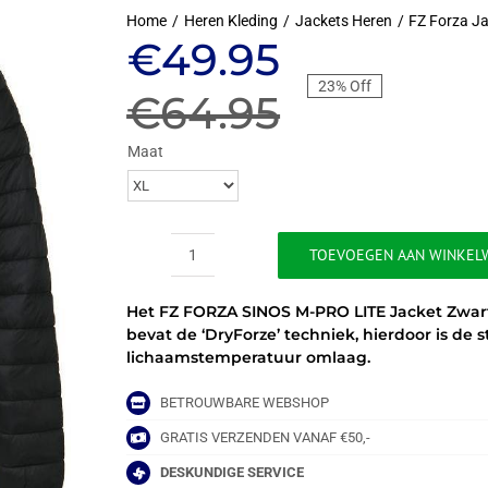
Home
Heren Kleding
Jackets Heren
FZ Forza J
Oorspronkeli
Huidige
€
49.95
23% Off
prijs
prijs
€
64.95
was:
is:
Maat
€64.95.
€49.95.
TOEVOEGEN AAN WINKEL
FZ
FORZA
Het FZ FORZA SINOS M-PRO LITE Jacket Zwart 
SINOS
bevat de ‘DryForze’ techniek, hierdoor is de s
PRO
lichaamstemperatuur omlaag.
LITE
JACKET
aantal
BETROUWBARE WEBSHOP
GRATIS VERZENDEN VANAF €50,-
DESKUNDIGE SERVICE