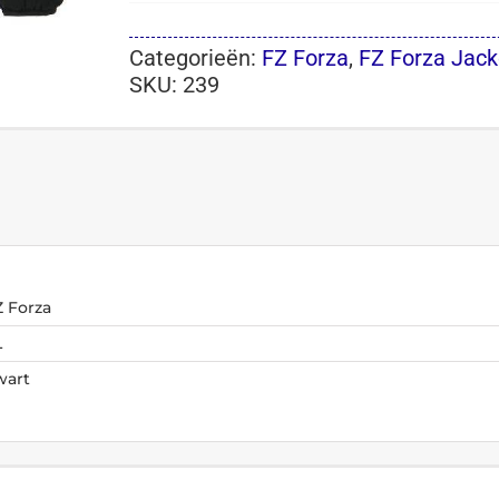
Categorieën:
FZ Forza
,
FZ Forza Jack
SKU:
239
Z Forza
L
wart