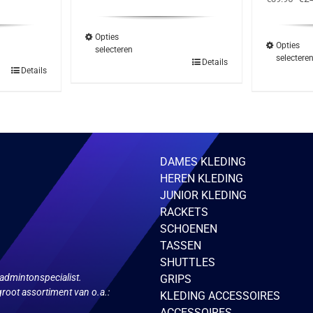
was:
is:
prij
€29.95.
€17.95.
was
€39
Opties
Opties
selecteren
selectere
Dit
Details
Details
product
ct
heeft
meerdere
ere
variaties.
ies.
Deze
optie
kan
gekozen
zen
DAMES KLEDING
worden
en
op
HEREN KLEDING
de
JUNIOR KLEDING
productpagina
ctpagina
RACKETS
SCHOENEN
TASSEN
SHUTTLES
admintonspecialist.
GRIPS
root assortiment van o.a.:
KLEDING ACCESSOIRES
ACCESSOIRES