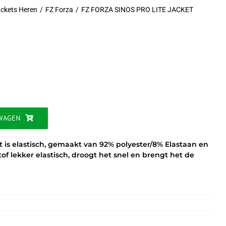
ackets Heren
FZ Forza
FZ FORZA SINOS PRO LITE JACKET
jke
WAGEN
is elastisch, gemaakt van 92% polyester/8% Elastaan en
tof lekker elastisch, droogt het snel en brengt het de