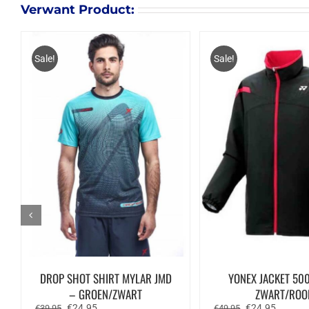
Verwant Product:
Sale!
Sale!
DROP SHOT SHIRT MYLAR JMD
YONEX JACKET 50
– GROEN/ZWART
ZWART/ROO
Oorspronkelijke
Huidige
Oorspronkelijk
Huidige
€
24.95
€
24.95
€
39.95
€
49.95