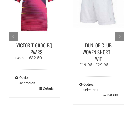
VICTOR T-6000 BQ
DUNLOP CLUB
– PAARS
WOVEN SHORT –
Oorspronkelijke
Huidige
WIT
€
32.50
€
49.95
prijs
prijs
Prijsklasse:
€
19.95
-
€
29.95
was:
is:
€19.95
€49.95.
€32.50.
tot
Opties
€29.95
selecteren
Opties
Dit
Details
selecteren
product
Dit
Details
heeft
product
meerdere
heeft
variaties.
meerdere
Deze
variaties.
optie
Deze
kan
optie
gekozen
kan
worden
gekozen