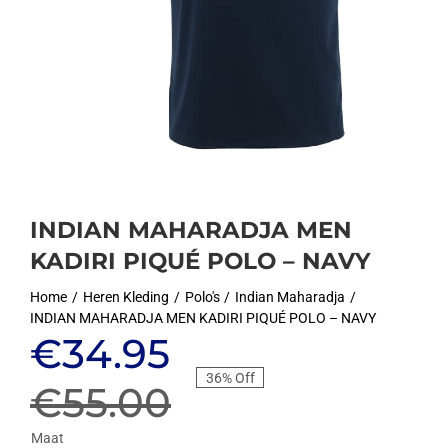
INDIAN MAHARADJA MEN
KADIRI PIQUÉ POLO – NAVY
Home
Heren Kleding
Polo's
Indian Maharadja
INDIAN MAHARADJA MEN KADIRI PIQUÉ POLO – NAVY
Oorspronkelijke
Huidige
€
34.95
36% Off
prijs
prijs
€
55.00
Maat