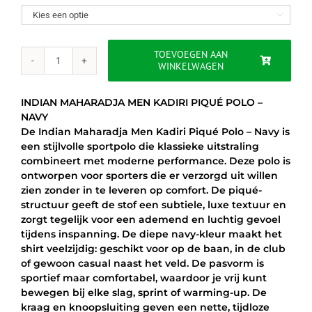
was:
is:

€55.00.
€34.95.
TOEVOEGEN AAN
WINKELWAGEN
INDIAN
MAHARADJA
MEN
INDIAN MAHARADJA MEN KADIRI PIQUÉ POLO –
KADIRI
NAVY
PIQUÉ
De Indian Maharadja Men Kadiri Piqué Polo – Navy is
POLO
een stijlvolle sportpolo die klassieke uitstraling
-
combineert met moderne performance. Deze polo is
NAVY
ontworpen voor sporters die er verzorgd uit willen
aantal
zien zonder in te leveren op comfort. De piqué-
structuur geeft de stof een subtiele, luxe textuur en
zorgt tegelijk voor een ademend en luchtig gevoel
tijdens inspanning. De diepe navy-kleur maakt het
shirt veelzijdig: geschikt voor op de baan, in de club
of gewoon casual naast het veld. De pasvorm is
sportief maar comfortabel, waardoor je vrij kunt
bewegen bij elke slag, sprint of warming-up. De
kraag en knoopsluiting geven een nette, tijdloze