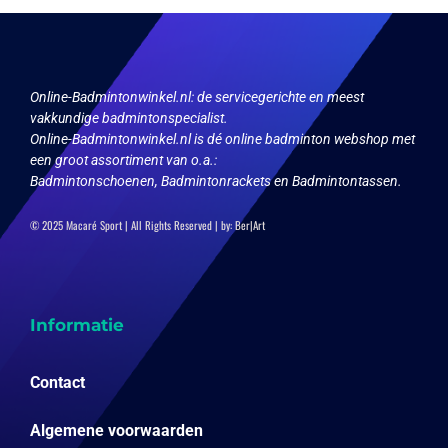
op
worden
de
op
productpagina
de
productpagina
Online-Badmintonwinkel.nl:
de servicegerichte en meest
vakkundige badmintonspecialist.
Online-Badmintonwinkel.nl is dé online badminton webshop met
een groot assortiment van o.a.:
Badmintonschoenen, Badmintonrackets en Badmintontassen.
© 2025 Macaré Sport | All Rights Reserved | by:
Ber|Art
Informatie
Contact
Algemene voorwaarden