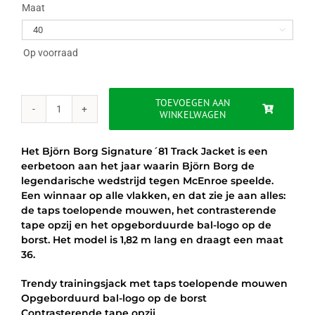
was:
is:
Maat

€74.95.
€56.95.
Op voorraad
TOEVOEGEN AAN
WINKELWAGEN
BJÖRN
BORG
SIGNATURE
Het Björn Borg Signature´81 Track Jacket is een
´81
eerbetoon aan het jaar waarin Björn Borg de
TRACK
legendarische wedstrijd tegen McEnroe speelde.
JACKET
Een winnaar op alle vlakken, en dat zie je aan alles:
-
de taps toelopende mouwen, het contrasterende
PINK
tape opzij en het opgeborduurde bal-logo op de
aantal
borst. Het model is 1,82 m lang en draagt een maat
36.
Trendy trainingsjack met taps toelopende mouwen
Opgeborduurd bal-logo op de borst
Contrasterende tape opzij