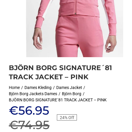
BJÖRN BORG SIGNATURE´81
TRACK JACKET – PINK
Home
Dames Kleding
Dames Jacket
Björn Borg Jackets Dames
Björn Borg
BJÖRN BORG SIGNATURE´81 TRACK JACKET – PINK
Oorspronkelijke
Huidige
€
56.95
24% Off
prijs
prijs
€
74.95