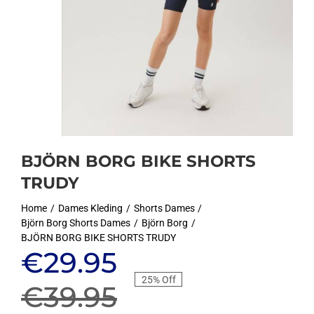
BJÖRN BORG BIKE SHORTS
TRUDY
Home
Dames Kleding
Shorts Dames
Björn Borg Shorts Dames
Björn Borg
BJÖRN BORG BIKE SHORTS TRUDY
Oorspronkelijke
Huidige
€
29.95
25% Off
prijs
prijs
€
39.95