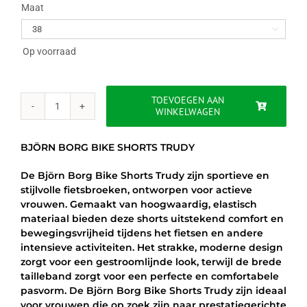
was:
is:
Maat

€39.95.
€29.95.
Op voorraad
TOEVOEGEN AAN
WINKELWAGEN
BJÖRN
BORG
BIKE
BJÖRN BORG BIKE SHORTS TRUDY
SHORTS
TRUDY
De Björn Borg Bike Shorts Trudy zijn sportieve en
aantal
stijlvolle fietsbroeken, ontworpen voor actieve
vrouwen. Gemaakt van hoogwaardig, elastisch
materiaal bieden deze shorts uitstekend comfort en
bewegingsvrijheid tijdens het fietsen en andere
intensieve activiteiten. Het strakke, moderne design
zorgt voor een gestroomlijnde look, terwijl de brede
tailleband zorgt voor een perfecte en comfortabele
pasvorm. De Björn Borg Bike Shorts Trudy zijn ideaal
voor vrouwen die op zoek zijn naar prestatiegerichte