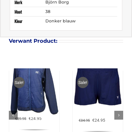
Merk
Björn Borg
Maat
38
Kleur
Donker blauw
Verwant Product:
Sale!
Sale!
FZ FORZA PAISLEY
VICTOR SHORT R-
JACKET
04200 B – BLAUW
Oorspronkelijke
Huidige
€
24.95
€
59.95
Oorspronkelijke
Huidige
€
24.95
€
34.95
prijs
prijs
prijs
prijs
was:
is:
was:
is: