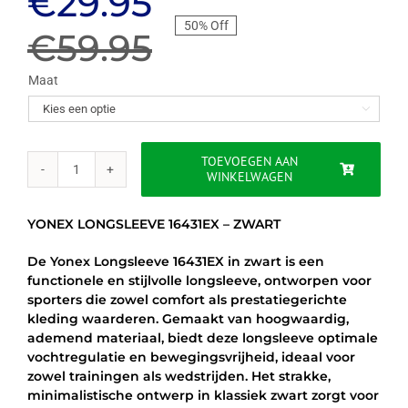
Oorspronkelijke
Huidige
€
29.95
50% Off
prijs
prijs
€
59.95
was:
is:
Maat

€59.95.
€29.95.
TOEVOEGEN AAN
WINKELWAGEN
YONEX
LONGSLEEVE
16431EX
YONEX LONGSLEEVE 16431EX – ZWART
-
ZWART
De Yonex Longsleeve 16431EX in zwart is een
aantal
functionele en stijlvolle longsleeve, ontworpen voor
sporters die zowel comfort als prestatiegerichte
kleding waarderen. Gemaakt van hoogwaardig,
ademend materiaal, biedt deze longsleeve optimale
vochtregulatie en bewegingsvrijheid, ideaal voor
zowel trainingen als wedstrijden. Het strakke,
minimalistische ontwerp in klassiek zwart zorgt voor