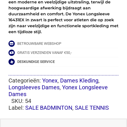
een moderne en veelzijdige uitstraling, terwijl de
hoogwaardige afwerking bijdraagt aan
duurzaamheid en comfort. De Yonex Longsleeve
16431EX in zwart is perfect voor atleten die op zoek
zijn naar veelzijdige en functionele sportkleding met
een tijdloze stijl.
BETROUWBARE WEBSHOP
GRATIS VERZENDEN VANAF €50,-
DESKUNDIGE SERVICE
Categorieën:
Yonex
,
Dames Kleding
,
Longsleeves Dames
,
Yonex Longsleeve
Dames
SKU:
54
Label:
SALE BADMINTON
,
SALE TENNIS