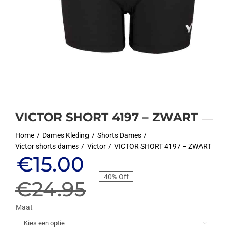
VICTOR SHORT 4197 – ZWART
Home
Dames Kleding
Shorts Dames
Victor shorts dames
Victor
VICTOR SHORT 4197 – ZWART
Oorspronkelijke
Huidige
€
15.00
40% Off
prijs
prijs
€
24.95
was:
is:
Maat
