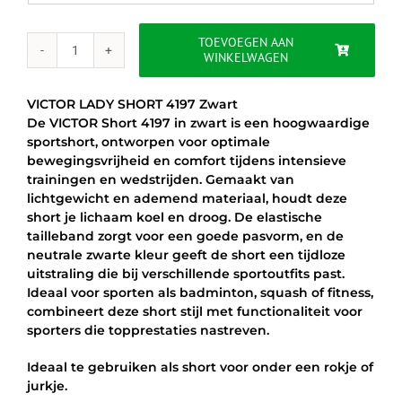
€24.95.
€15.00.
TOEVOEGEN AAN
WINKELWAGEN
VICTOR
SHORT
4197
VICTOR LADY SHORT 4197 Zwart
-
De VICTOR Short 4197 in zwart is een hoogwaardige
ZWART
sportshort, ontworpen voor optimale
aantal
bewegingsvrijheid en comfort tijdens intensieve
trainingen en wedstrijden. Gemaakt van
lichtgewicht en ademend materiaal, houdt deze
short je lichaam koel en droog. De elastische
tailleband zorgt voor een goede pasvorm, en de
neutrale zwarte kleur geeft de short een tijdloze
uitstraling die bij verschillende sportoutfits past.
Ideaal voor sporten als badminton, squash of fitness,
combineert deze short stijl met functionaliteit voor
sporters die topprestaties nastreven.
Ideaal te gebruiken als short voor onder een rokje of
jurkje.