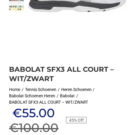
BABOLAT SFX3 ALL COURT –
WIT/ZWART
Home
Tennis Schoenen
Heren Schoenen
Babolat Schoenen Heren
Babolat
BABOLAT SFX3 ALL COURT – WIT/ZWART
Oorspronkelijke
Huidige
€
55.00
45% Off
prijs
prijs
€
100.00