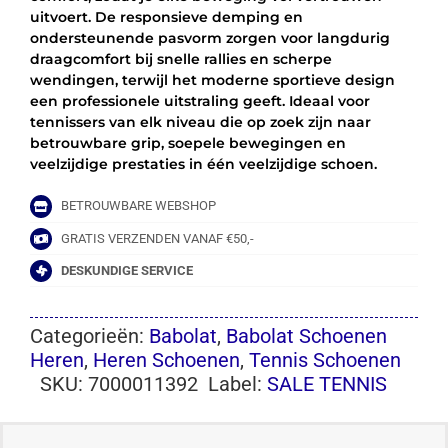
uitvoert. De responsieve demping en
ondersteunende pasvorm zorgen voor langdurig
draagcomfort bij snelle rallies en scherpe
wendingen, terwijl het moderne sportieve design
een professionele uitstraling geeft. Ideaal voor
tennissers van elk niveau die op zoek zijn naar
betrouwbare grip, soepele bewegingen en
veelzijdige prestaties in één veelzijdige schoen.
BETROUWBARE WEBSHOP
GRATIS VERZENDEN VANAF €50,-
DESKUNDIGE SERVICE
Categorieën:
Babolat
,
Babolat Schoenen
Heren
,
Heren Schoenen
,
Tennis Schoenen
SKU:
7000011392
Label:
SALE TENNIS