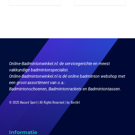
product
product
heeft
heeft
meerdere
meerdere
variaties.
variaties.
Deze
Deze
optie
optie
kan
kan
gekozen
gekozen
worden
worden
op
op
de
de
productpagina
productpagina
Online-Badmintonwinkel.nl:
de servicegerichte en meest
vakkundige badmintonspecialist.
Online-Badmintonwinkel.nl is dé online badminton webshop met
een groot assortiment van o.a.:
Badmintonschoenen, Badmintonrackets en Badmintontassen.
© 2025 Macaré Sport | All Rights Reserved | by:
Ber|Art
Informatie