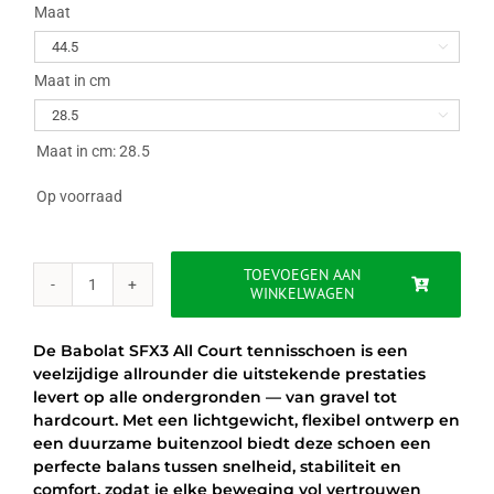
was:
is:
Maat

€100.00.
€55.00.
Maat in cm

Maat in cm: 28.5
Op voorraad
TOEVOEGEN AAN
WINKELWAGEN
BABOLAT
SFX3
ALL
De Babolat SFX3 All Court tennisschoen is een
COURT
veelzijdige allrounder die uitstekende prestaties
-
levert op alle ondergronden — van gravel tot
WIT/ZWART
hardcourt. Met een lichtgewicht, flexibel ontwerp en
aantal
een duurzame buitenzool biedt deze schoen een
perfecte balans tussen snelheid, stabiliteit en
comfort, zodat je elke beweging vol vertrouwen