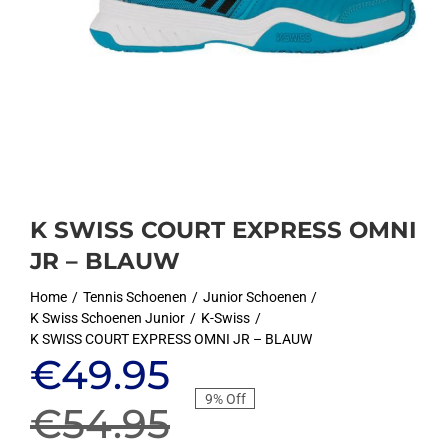
K SWISS COURT EXPRESS OMNI
JR – BLAUW
Home
Tennis Schoenen
Junior Schoenen
K Swiss Schoenen Junior
K-Swiss
K SWISS COURT EXPRESS OMNI JR – BLAUW
Oorspronkelijke
Huidige
€
49.95
9% Off
prijs
prijs
€
54.95