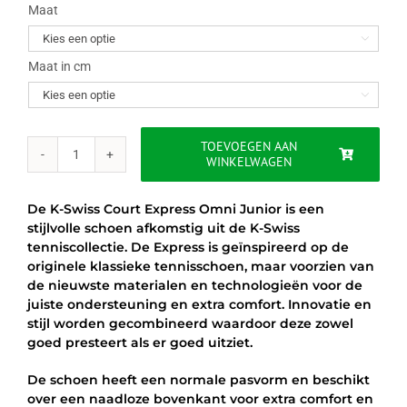
was:
is:
Maat

€54.95.
€49.95.
Maat in cm

TOEVOEGEN AAN
WINKELWAGEN
K
SWISS
COURT
De K-Swiss Court Express Omni Junior is een
EXPRESS
stijlvolle schoen afkomstig uit de K-Swiss
OMNI
tenniscollectie. De Express is geïnspireerd op de
JR
originele klassieke tennisschoen, maar voorzien van
-
de nieuwste materialen en technologieën voor de
BLAUW
juiste ondersteuning en extra comfort. Innovatie en
aantal
stijl worden gecombineerd waardoor deze zowel
goed presteert als er goed uitziet.
De schoen heeft een normale pasvorm en beschikt
over een naadloze bovenkant voor extra comfort en