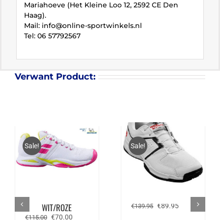
Mariahoeve (Het Kleine Loo 12, 2592 CE Den
Haag).
Mail: info@online-sportwinkels.nl
Tel: 06 57792567
Verwant Product:
Sale!
Sale!
BABOLAT PROPULSE
WILSON TOUR SLAM
BLAST ALL COURT –
– WIT/ZWART
WIT/ROZE
Oorspronkelijke
Huidige
€
89.95
€
139.95
prijs
prijs
Oorspronkelijke
Huidige
€
70.00
€
115.00