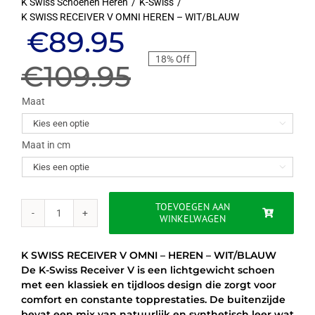
K Swiss Schoenen Heren
K-Swiss
K SWISS RECEIVER V OMNI HEREN – WIT/BLAUW
Oorspronkelijke
Huidige
€
89.95
18% Off
prijs
prijs
€
109.95
was:
is:
Maat

€109.95.
€89.95.
Maat in cm

TOEVOEGEN AAN
WINKELWAGEN
K
SWISS
RECEIVER
K SWISS RECEIVER V OMNI – HEREN – WIT/BLAUW
V
De K-Swiss Receiver V is een lichtgewicht schoen
OMNI
met een klassiek en tijdloos design die zorgt voor
HEREN
comfort en constante topprestaties. De buitenzijde
-
bevat een mix van natuurlijk en synthetisch leer wat