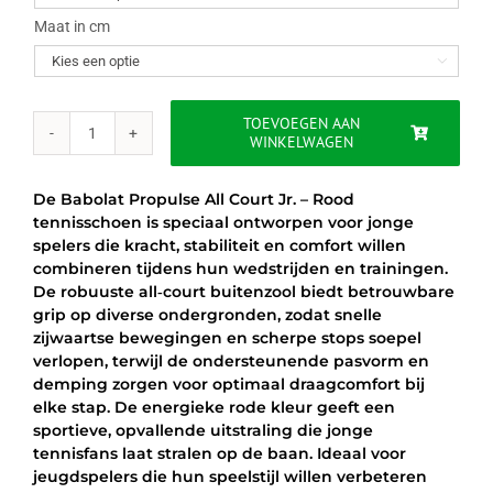
Maat in cm

TOEVOEGEN AAN
WINKELWAGEN
BABOLAT
PROPULSE
ALL
De Babolat Propulse All Court Jr. – Rood
COURT
tennisschoen is speciaal ontworpen voor jonge
JR.
spelers die kracht, stabiliteit en comfort willen
-
combineren tijdens hun wedstrijden en trainingen.
ROOD
De robuuste all‑court buitenzool biedt betrouwbare
aantal
grip op diverse ondergronden, zodat snelle
zijwaartse bewegingen en scherpe stops soepel
verlopen, terwijl de ondersteunende pasvorm en
demping zorgen voor optimaal draagcomfort bij
elke stap. De energieke rode kleur geeft een
sportieve, opvallende uitstraling die jonge
tennisfans laat stralen op de baan. Ideaal voor
jeugdspelers die hun speelstijl willen verbeteren