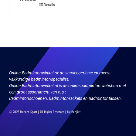
optie
Dit
Details
kan
product
gekozen
heeft
worden
meerdere
op
variaties.
de
Deze
productpagina
optie
kan
gekozen
worden
op
de
productpagina
Online-Badmintonwinkel.nl:
de servicegerichte en meest
vakkundige badmintonspecialist.
Online-Badmintonwinkel.nl is dé online badminton webshop met
een groot assortiment van o.a.:
Badmintonschoenen, Badmintonrackets en Badmintontassen.
© 2025 Macaré Sport | All Rights Reserved | by:
Ber|Art