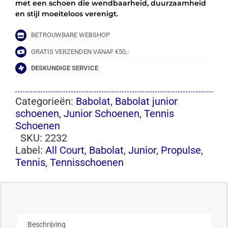
met een schoen die wendbaarheid, duurzaamheid
en stijl moeiteloos verenigt.
BETROUWBARE WEBSHOP
GRATIS VERZENDEN VANAF €50,-
DESKUNDIGE SERVICE
Categorieën:
Babolat
,
Babolat junior
schoenen
,
Junior Schoenen
,
Tennis
Schoenen
SKU:
2232
Label:
All Court
,
Babolat
,
Junior
,
Propulse
,
Tennis
,
Tennisschoenen
Beschrijving