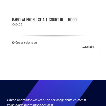
BABOLAT PROPULSE ALL COURT JR. – ROOD
€
49.95
Opties selecteren
Dit
Details
product
heeft
meerdere
variaties.
Deze
optie
kan
gekozen
worden
op
Online-Badmintonwinkel.nl:
de servicegerichte en meest
de
vakkundige badmintonspecialist.