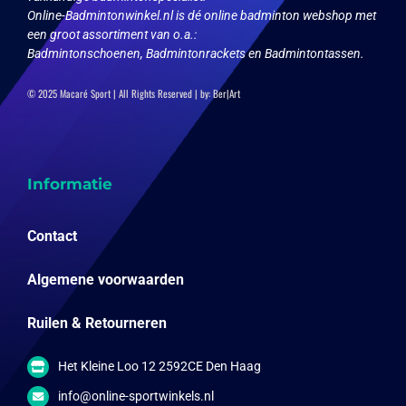
productpagina
Online-Badmintonwinkel.nl is dé online badminton webshop met
een groot assortiment van o.a.:
Badmintonschoenen, Badmintonrackets en Badmintontassen.
© 2025 Macaré Sport | All Rights Reserved | by:
Ber|Art
Informatie
Contact
Algemene voorwaarden
Ruilen & Retourneren
Het Kleine Loo 12 2592CE Den Haag
info@online-sportwinkels.nl