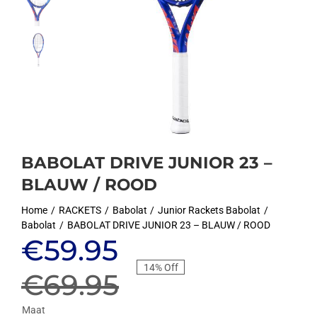
BABOLAT DRIVE JUNIOR 23 –
BLAUW / ROOD
Home
RACKETS
Babolat
Junior Rackets Babolat
Babolat
BABOLAT DRIVE JUNIOR 23 – BLAUW / ROOD
Oorspronkelijke
Huidige
€
59.95
14% Off
prijs
prijs
€
69.95
Maat