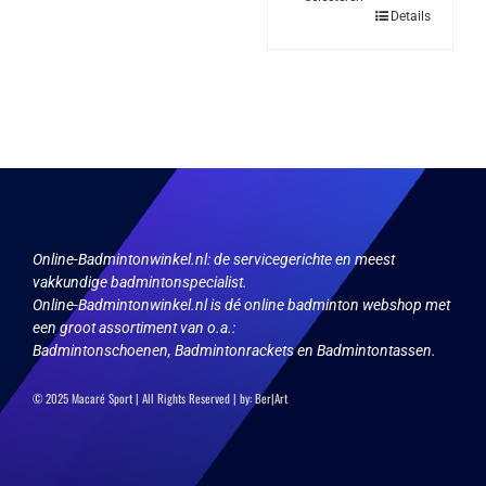
kan
Dit
Details
gekozen
product
worden
heeft
op
meerdere
de
variaties.
productpagina
Deze
optie
kan
gekozen
worden
op
de
productpagina
Online-Badmintonwinkel.nl:
de servicegerichte en meest
vakkundige badmintonspecialist.
Online-Badmintonwinkel.nl is dé online badminton webshop met
een groot assortiment van o.a.:
Badmintonschoenen, Badmintonrackets en Badmintontassen.
© 2025 Macaré Sport | All Rights Reserved | by:
Ber|Art