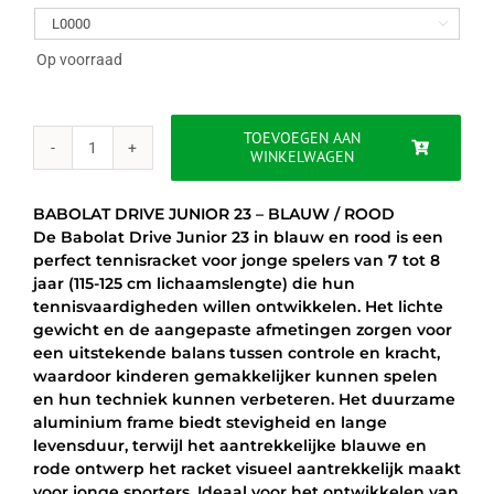
was:
is:

€69.95.
€59.95.
Op voorraad
TOEVOEGEN AAN
WINKELWAGEN
BABOLAT
DRIVE
JUNIOR
BABOLAT DRIVE JUNIOR 23 – BLAUW / ROOD
23
De Babolat Drive Junior 23 in blauw en rood is een
-
perfect tennisracket voor jonge spelers van 7 tot 8
BLAUW
jaar (115-125 cm lichaamslengte) die hun
/
tennisvaardigheden willen ontwikkelen. Het lichte
ROOD
gewicht en de aangepaste afmetingen zorgen voor
aantal
een uitstekende balans tussen controle en kracht,
waardoor kinderen gemakkelijker kunnen spelen
en hun techniek kunnen verbeteren. Het duurzame
aluminium frame biedt stevigheid en lange
levensduur, terwijl het aantrekkelijke blauwe en
rode ontwerp het racket visueel aantrekkelijk maakt
voor jonge sporters. Ideaal voor het ontwikkelen van