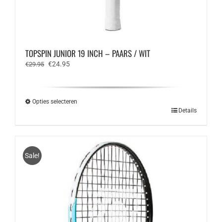
TOPSPIN JUNIOR 19 INCH – PAARS / WIT
Oorspronkelijke
Huidige
€
24.95
€
29.95
prijs
prijs
was:
is:
€29.95.
€24.95.
Opties selecteren
Dit
Details
product
heeft
meerdere
variaties.
Sale!
Deze
optie
kan
gekozen
worden
op