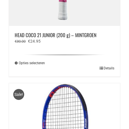
HEAD COCO 21 JUNIOR (200 g) – MINTGROEN
Oorspronkelijke
Huidige
€
24.95
€
30.00
prijs
prijs
was:
is:
€30.00.
€24.95.
Opties selecteren
Dit
Details
product
heeft
meerdere
variaties.
Sale!
Deze
optie
kan
gekozen
worden
op