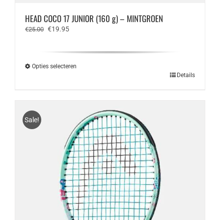
HEAD COCO 17 JUNIOR (160 g) – MINTGROEN
Oorspronkelijke
Huidige
€
19.95
€
25.00
prijs
prijs
was:
is:
€25.00.
€19.95.
Opties selecteren
Dit
Details
product
heeft
meerdere
variaties.
Sale!
Deze
optie
kan
gekozen
worden
op
de
productpagina