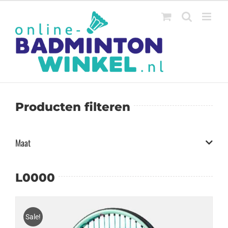
Ga
naar
inhoud
Producten filteren
Maat
L0000
Sale!