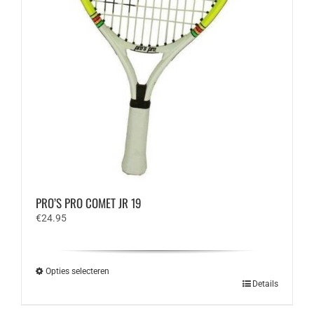
PRO’S PRO COMET JR 19
€
24.95
Opties selecteren
Dit
Details
product
heeft