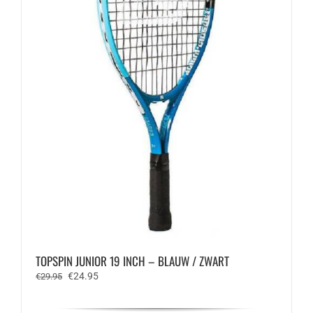
de
productpagina
TOPSPIN JUNIOR 19 INCH – BLAUW / ZWART
Oorspronkelijke
Huidige
€
24.95
€
29.95
prijs
prijs
was:
is: