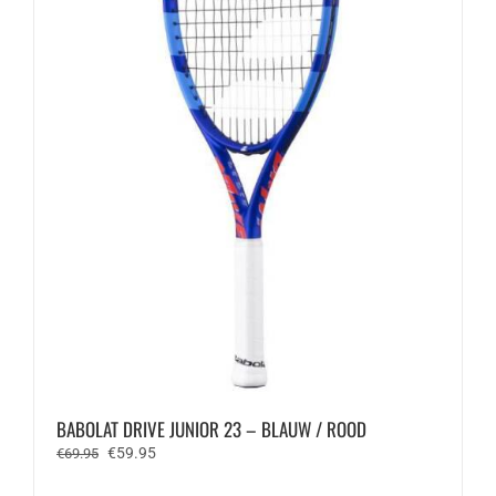
de
productpagina
BABOLAT DRIVE JUNIOR 23 – BLAUW / ROOD
Oorspronkelijke
Huidige
€
59.95
€
69.95
prijs
prijs