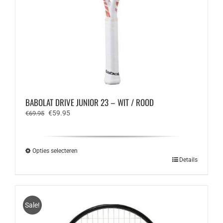
BABOLAT DRIVE JUNIOR 23 – WIT / ROOD
Oorspronkelijke
Huidige
€
59.95
€
69.95
prijs
prijs
was:
is:
€69.95.
€59.95.
Opties selecteren
Dit
Details
product
heeft
meerdere
variaties.
Sale!
Deze
optie