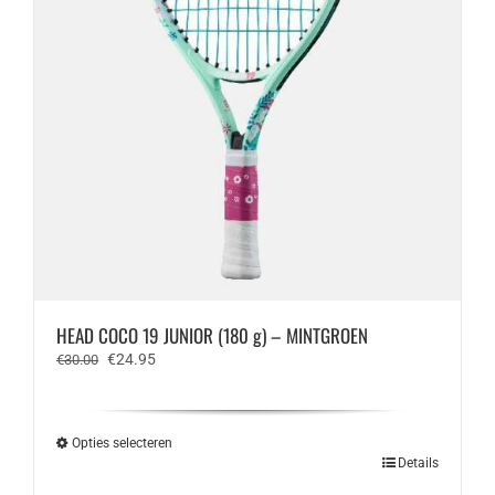
HEAD COCO 19 JUNIOR (180 g) – MINTGROEN
Oorspronkelijke
Huidige
€
24.95
€
30.00
prijs
prijs
was:
is:
€30.00.
€24.95.
Opties selecteren
Dit
Details
product