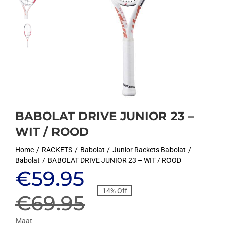
BABOLAT DRIVE JUNIOR 23 –
WIT / ROOD
Home
RACKETS
Babolat
Junior Rackets Babolat
Babolat
BABOLAT DRIVE JUNIOR 23 – WIT / ROOD
Oorspronkelijke
Huidige
€
59.95
14% Off
prijs
prijs
€
69.95
Maat