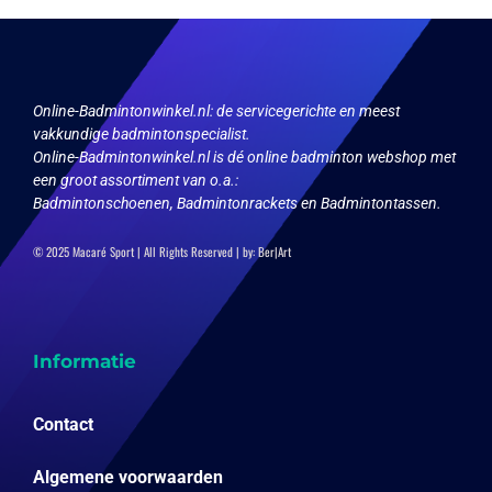
gekozen
op
worden
de
op
productpagina
de
productpagina
Online-Badmintonwinkel.nl:
de servicegerichte en meest
vakkundige badmintonspecialist.
Online-Badmintonwinkel.nl is dé online badminton webshop met
een groot assortiment van o.a.:
Badmintonschoenen, Badmintonrackets en Badmintontassen.
© 2025 Macaré Sport | All Rights Reserved | by:
Ber|Art
Informatie
Contact
Algemene voorwaarden