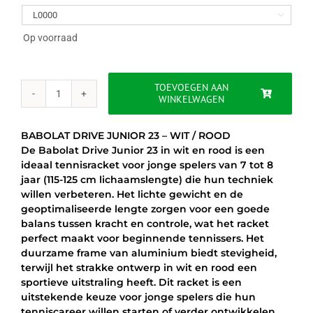
was:
is:

€69.95.
€59.95.
Op voorraad
TOEVOEGEN AAN
WINKELWAGEN
BABOLAT
DRIVE
JUNIOR
BABOLAT DRIVE JUNIOR 23 – WIT / ROOD
23
De Babolat Drive Junior 23 in wit en rood is een
-
ideaal tennisracket voor jonge spelers van 7 tot 8
WIT
jaar (115-125 cm lichaamslengte) die hun techniek
/
willen verbeteren. Het lichte gewicht en de
ROOD
geoptimaliseerde lengte zorgen voor een goede
aantal
balans tussen kracht en controle, wat het racket
perfect maakt voor beginnende tennissers. Het
duurzame frame van aluminium biedt stevigheid,
terwijl het strakke ontwerp in wit en rood een
sportieve uitstraling heeft. Dit racket is een
uitstekende keuze voor jonge spelers die hun
tenniscareer willen starten of verder ontwikkelen.