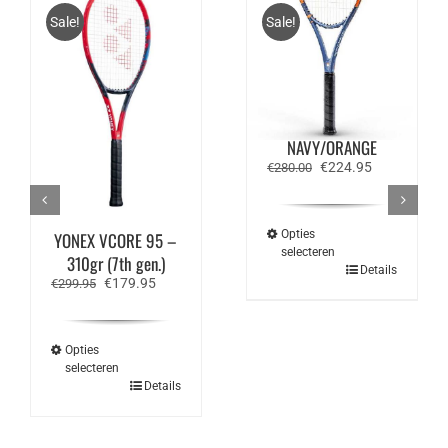
Sale!
Sale!
PACIFIC X FORCE
PRO 292 –
NAVY/ORANGE
Oorspronkelijke
Huidige
€
224.95
€
280.00
prijs
prijs
was:
is:
€280.00.
€224.95.
Opties
YONEX VCORE 95 –
selecteren
310gr (7th gen.)
Dit
Details
Oorspronkelijke
Huidige
€
179.95
product
€
299.95
prijs
prijs
heeft
was:
is:
meerdere
€299.95.
€179.95.
variaties.
Deze
Opties
optie
selecteren
kan
Dit
Details
gekozen
product
worden
heeft
op
meerdere
de