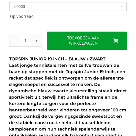
was:
is:

€29.95.
€24.95.
Op voorraad
TOEVOEGEN AAN
WINKELWAGEN
TOPSPIN
JUNIOR
19
TOPSPIN JUNIOR 19 INCH – BLAUW / ZWART
INCH
Laat jonge tennistalenten met zelfvertrouwen de
-
baan op stappen met de Topspin Junior 19 Inch, een
BLAUW
racket dat specifiek is ontworpen om de allereerste
/
slagen soepel en succesvol te maken. De
ZWART
dynamische blauw-zwarte kleurstelling straalt direct
aantal
sportiviteit uit, terwijl het ultralichte frame en de
kortere lengte zorgen voor de perfecte
hanteerbaarheid voor kinderen tot ongeveer 100 cm
groot. Dankzij de vergevingsgezinde sweetspot en
de stabiele constructie helpt dit racket kleine
kampioenen om hun techniek spelenderwijs te
ontwikkelen, waardoor elk balcontact verandert in