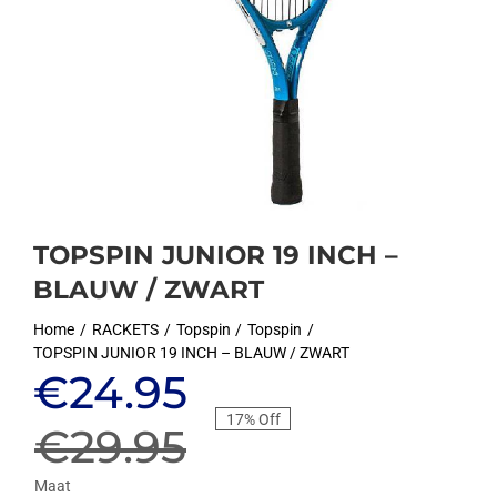
TOPSPIN JUNIOR 19 INCH –
BLAUW / ZWART
Home
RACKETS
Topspin
Topspin
TOPSPIN JUNIOR 19 INCH – BLAUW / ZWART
Oorspronkelijke
Huidige
€
24.95
17% Off
prijs
prijs
€
29.95
Maat