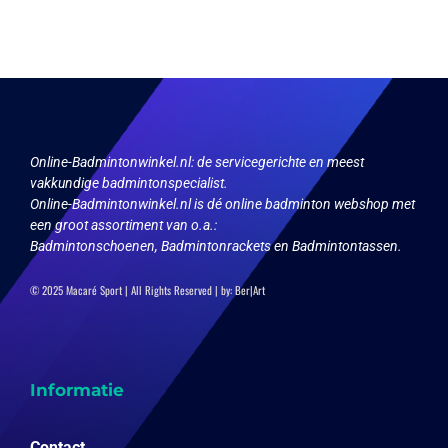
variaties.
productpagina
Deze
optie
kan
gekozen
worden
op
de
productpagina
Online-Badmintonwinkel.nl:
de servicegerichte en meest
vakkundige badmintonspecialist.
Online-Badmintonwinkel.nl is dé online badminton webshop met
een groot assortiment van o.a.:
Badmintonschoenen, Badmintonrackets en Badmintontassen.
© 2025 Macaré Sport | All Rights Reserved | by:
Ber|Art
Informatie
Contact