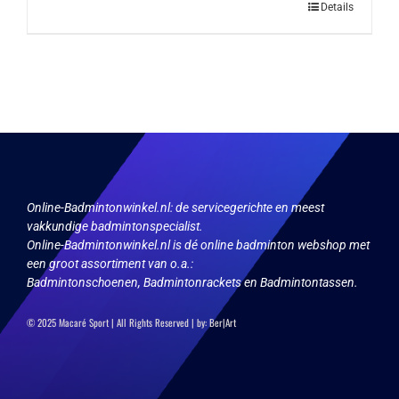
Dit
Details
product
heeft
meerdere
variaties.
Deze
optie
kan
gekozen
worden
op
Online-Badmintonwinkel.nl:
de servicegerichte en meest
de
vakkundige badmintonspecialist.
productpagina
Online-Badmintonwinkel.nl is dé online badminton webshop met
een groot assortiment van o.a.:
Badmintonschoenen, Badmintonrackets en Badmintontassen.
© 2025 Macaré Sport | All Rights Reserved | by:
Ber|Art