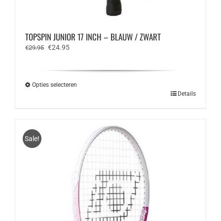
TOPSPIN JUNIOR 17 INCH – BLAUW / ZWART
Oorspronkelijke
Huidige
€
24.95
€
29.95
prijs
prijs
was:
is:
€29.95.
€24.95.
Opties selecteren
Dit
Details
product
heeft
meerdere
variaties.
Sale!
Deze
optie
kan
gekozen
worden
op
de
productpagina