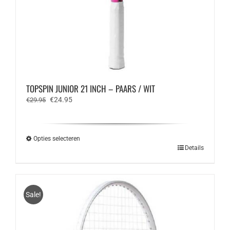
TOPSPIN JUNIOR 21 INCH – PAARS / WIT
Oorspronkelijke
Huidige
€
24.95
€
29.95
prijs
prijs
was:
is:
€29.95.
€24.95.
Opties selecteren
Dit
Details
product
heeft
meerdere
variaties.
Sale!
Deze
optie
kan