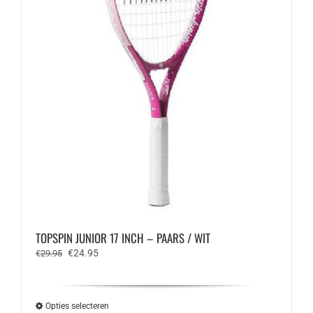
TOPSPIN JUNIOR 17 INCH – PAARS / WIT
Oorspronkelijke
Huidige
€
24.95
€
29.95
prijs
prijs
was:
is:
€29.95.
€24.95.
Opties selecteren