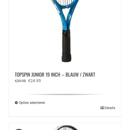
TOPSPIN JUNIOR 19 INCH – BLAUW / ZWART
Oorspronkelijke
Huidige
€
24.95
€
29.95
prijs
prijs
was:
is:
€29.95.
€24.95.
Opties selecteren
Dit
Details
product
heeft
meerdere