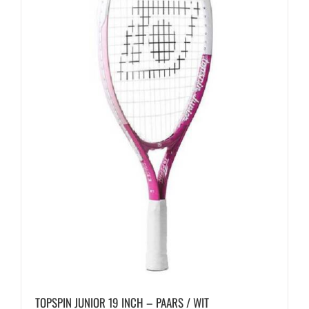
gekozen
worden
op
de
productpagina
TOPSPIN JUNIOR 19 INCH – PAARS / WIT