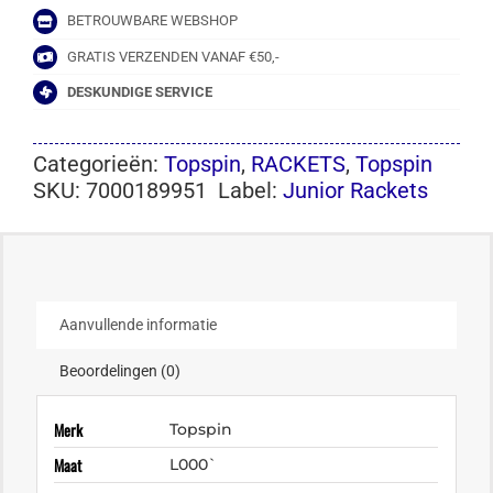
BETROUWBARE WEBSHOP
GRATIS VERZENDEN VANAF €50,-
DESKUNDIGE SERVICE
Categorieën:
Topspin
,
RACKETS
,
Topspin
SKU:
7000189951
Label:
Junior Rackets
Aanvullende informatie
Beoordelingen (0)
Merk
Topspin
Maat
L000`