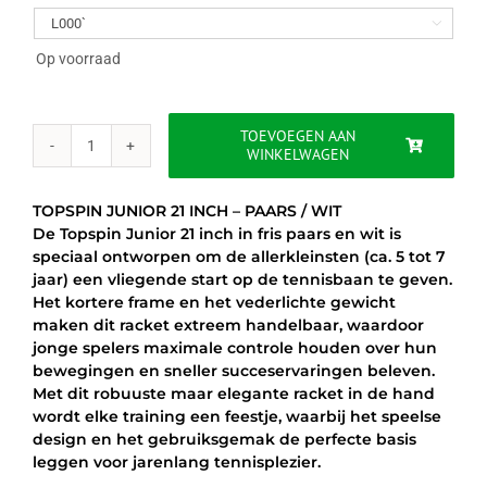
was:
is:

€29.95.
€24.95.
Op voorraad
TOEVOEGEN AAN
WINKELWAGEN
TOPSPIN
JUNIOR
21
TOPSPIN JUNIOR 21 INCH – PAARS / WIT
INCH
De Topspin Junior 21 inch in fris paars en wit is
-
speciaal ontworpen om de allerkleinsten (ca. 5 tot 7
PAARS
jaar) een vliegende start op de tennisbaan te geven.
/
Het kortere frame en het vederlichte gewicht
WIT
maken dit racket extreem handelbaar, waardoor
aantal
jonge spelers maximale controle houden over hun
bewegingen en sneller succeservaringen beleven.
Met dit robuuste maar elegante racket in de hand
wordt elke training een feestje, waarbij het speelse
design en het gebruiksgemak de perfecte basis
leggen voor jarenlang tennisplezier.