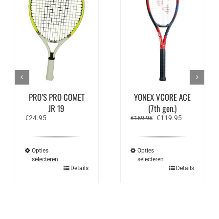
PRO’S PRO COMET
YONEX VCORE ACE
JR 19
(7th gen.)
Oorspronkelijke
Huidige
€
24.95
€
119.95
€
159.95
prijs
prijs
was:
is:
€159.95.
€119.95.
Opties
Opties
selecteren
selecteren
Dit
Dit
Details
Details
product
product
heeft
heeft
meerdere
meerdere
variaties.
variaties.
Deze
Deze
optie
optie