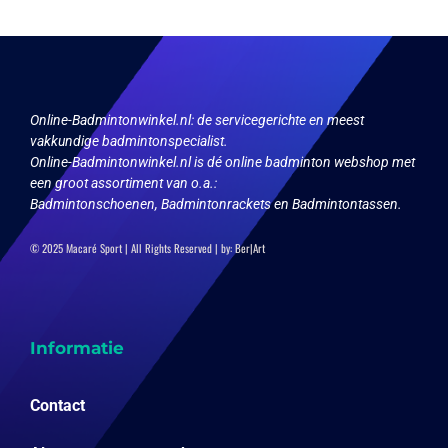
kan
kan
gekozen
gekozen
worden
worden
op
op
de
de
productpagina
productpagina
Online-Badmintonwinkel.nl:
de servicegerichte en meest
vakkundige badmintonspecialist.
Online-Badmintonwinkel.nl is dé online badminton webshop met
een groot assortiment van o.a.:
Badmintonschoenen, Badmintonrackets en Badmintontassen.
© 2025 Macaré Sport | All Rights Reserved | by:
Ber|Art
Informatie
Contact