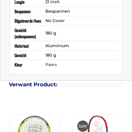
Lengte
21 inch
Bespannen
Bespannen
Bijgeleverde Hoes
No Cover
Gewicht
180 g
(onbespannen)
Materiaal
Aluminium
Gewicht
180 g
Kleur
Paars
Verwant Product:
Sale!