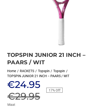
TOPSPIN JUNIOR 21 INCH –
PAARS / WIT
Home
RACKETS
Topspin
Topspin
TOPSPIN JUNIOR 21 INCH – PAARS / WIT
Oorspronkelijke
Huidige
€
24.95
17% Off
prijs
prijs
€
29.95
Maat