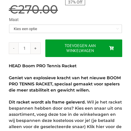
37% Off
prijs
prijs
€
270.00
was:
is:
Maat

€270.00.
€169.95.
TOEVOEGEN AAN
WINKELWAGEN
HEAD
BOOM
PRO
HEAD Boom PRO Tennis Racket
2022
-
Geniet van explosieve kracht van het nieuwe BOOM
MINT
PRO TENNIS RACKET, speciaal gemaakt voor spelers
GROEN
die meer stabiliteit en gewicht willen.
/
ZWART
Dit racket wordt als frame geleverd.
Wil je het racket
aantal
bespannen hebben door ons? Kies een snaar uit ons
assortiment, voeg deze toe in de winkelwagen en
wij bespannen deze kosteloos voor je! (je betaald
alleen voor de geselecteerde snaar) Klik hier voor de