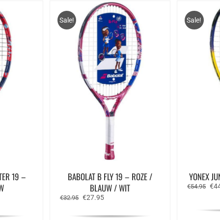
Sale!
Sale!
TER 19 –
BABOLAT B FLY 19 – ROZE /
YONEX JU
W
BLAUW / WIT
Oor
€
4
€
54.95
prij
e
Oorspronkelijke
Huidige
€
27.95
€
32.95
was
prijs
prijs
€54
was:
is: