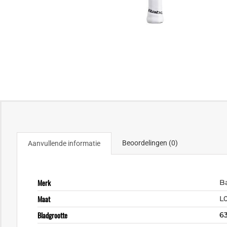
Beoordelingen (0)
Aanvullende informatie
Merk
B
Maat
L
Bladgrootte
6