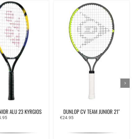
NIOR ALU 23 KYRGIOS
DUNLOP CV TEAM JUNIOR 21″
spronkelijke
Huidige
4.95
€
24.95
s
prijs
:
is:
.95.
€44.95.