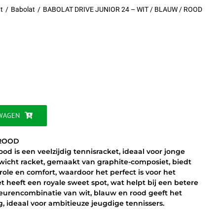
t
Babolat
BABOLAT DRIVE JUNIOR 24 – WIT / BLAUW / ROOD
jke
WAGEN
 ROOD
od is een veelzijdig tennisracket, ideaal voor jonge
gewicht racket, gemaakt van graphite-composiet, biedt
ole en comfort, waardoor het perfect is voor het
t heeft een royale sweet spot, wat helpt bij een betere
kleurencombinatie van wit, blauw en rood geeft het
ng, ideaal voor ambitieuze jeugdige tennissers.