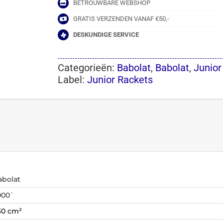
aantal
BETROUWBARE WEBSHOP
GRATIS VERZENDEN VANAF €50,-
DESKUNDIGE SERVICE
Categorieën:
Babolat
,
Babolat
,
Junior
Label:
Junior Rackets
abolat
000`
30 cm²