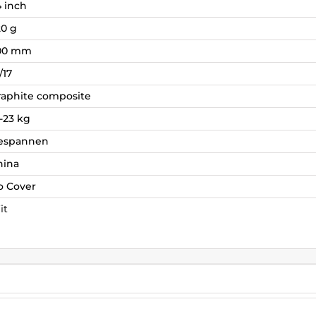
4 inch
20 g
00 mm
/17
raphite composite
-23 kg
espannen
hina
o Cover
it