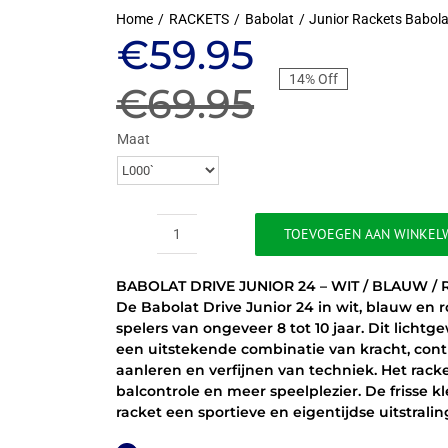
Home
RACKETS
Babolat
Junior Rackets Babola
Oorspronkeli
Huidige
€
59.95
14% Off
prijs
prijs
€
69.95
was:
is:
Maat
€69.95.
€59.95.
TOEVOEGEN AAN WINKEL
BABOLAT
DRIVE
BABOLAT DRIVE JUNIOR 24 – WIT / BLAUW /
JUNIOR
De Babolat Drive Junior 24 in wit, blauw en ro
24
spelers van ongeveer 8 tot 10 jaar. Dit licht
-
een uitstekende combinatie van kracht, contr
WIT
aanleren en verfijnen van techniek. Het racke
/
balcontrole en meer speelplezier. De frisse 
BLAUW
racket een sportieve en eigentijdse uitstrali
/
ROOD