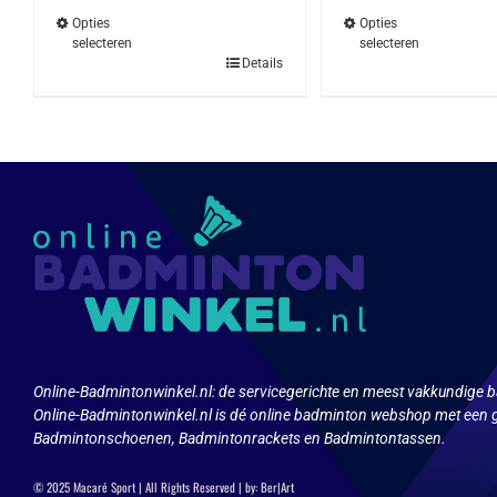
€299.95.
€179.95.
€32.95.
€27.95.
Opties
Opties
selecteren
selecteren
Dit
Dit
Details
product
produ
heeft
heeft
meerdere
meerd
variaties.
variat
Deze
Deze
optie
optie
kan
kan
gekozen
geko
worden
word
op
op
de
de
productpagina
produ
Online-Badmintonwinkel.nl:
de servicegerichte en meest vakkundige b
Online-Badmintonwinkel.nl is dé online badminton webshop met een g
Badmintonschoenen, Badmintonrackets en Badmintontassen.
© 2025 Macaré Sport | All Rights Reserved | by:
Ber|Art