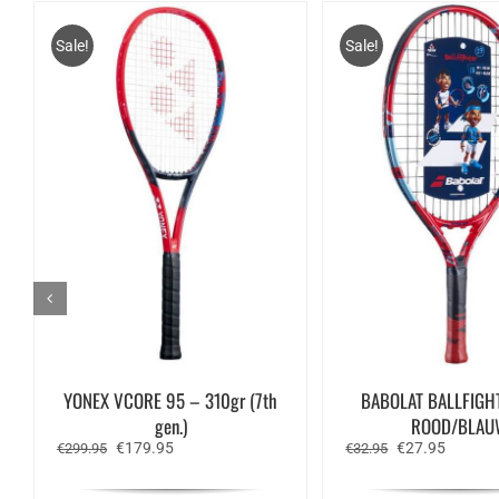
Sale!
Sale!
YONEX VCORE 95 – 310gr (7th
BABOLAT BALLFIGH
gen.)
ROOD/BLAU
Oorspronkelijke
Huidige
Oorspronkelijk
Huidige
€
179.95
€
27.95
€
299.95
€
32.95
prijs
prijs
prijs
prijs
was:
is:
was:
is: