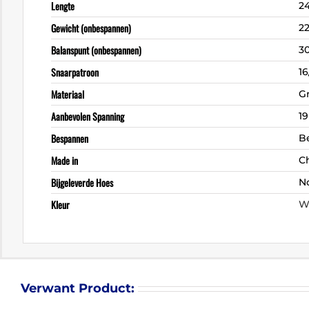
Lengte
2
Gewicht (onbespannen)
2
Balanspunt (onbespannen)
3
Snaarpatroon
16
Materiaal
G
Aanbevolen Spanning
19
Bespannen
B
Made in
C
Bijgeleverde Hoes
N
Kleur
W
Verwant Product: