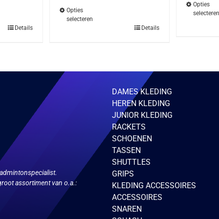
€32.95.
€27.95.
Opties
Opties
selectere
selecteren
Dit
Details
Details
ct
product
heeft
ere
meerdere
ies.
variaties.
Deze
optie
kan
zen
gekozen
DAMES KLEDING
en
worden
HEREN KLEDING
op
de
JUNIOR KLEDING
ctpagina
productpagina
RACKETS
SCHOENEN
TASSEN
SHUTTLES
admintonspecialist.
GRIPS
root assortiment van o.a.:
KLEDING ACCESSOIRES
ACCESSOIRES
SNAREN