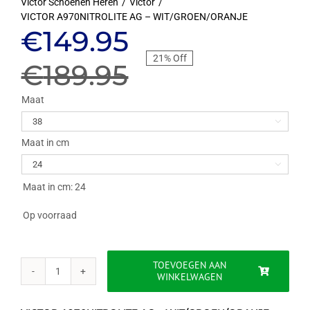
Victor Schoenen Heren
Victor
VICTOR A970NITROLITE AG – WIT/GROEN/ORANJE
Oorspronkelijke
Huidige
€
149.95
21% Off
prijs
prijs
€
189.95
was:
is:
Maat

€189.95.
€149.95.
Maat in cm

Maat in cm: 24
Op voorraad
TOEVOEGEN AAN
WINKELWAGEN
VICTOR
A970NITROLITE
AG