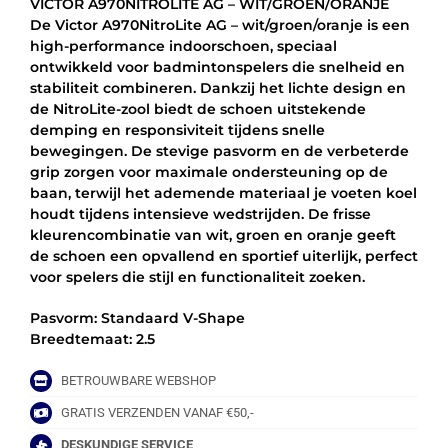
VICTOR A970NITROLITE AG – WIT/GROEN/ORANJE
-
De Victor A970NitroLite AG – wit/groen/oranje is een
WIT/GROEN/ORANJE
high-performance indoorschoen, speciaal
aantal
ontwikkeld voor badmintonspelers die snelheid en
stabiliteit combineren. Dankzij het lichte design en
de NitroLite-zool biedt de schoen uitstekende
demping en responsiviteit tijdens snelle
bewegingen. De stevige pasvorm en de verbeterde
grip zorgen voor maximale ondersteuning op de
baan, terwijl het ademende materiaal je voeten koel
houdt tijdens intensieve wedstrijden. De frisse
kleurencombinatie van wit, groen en oranje geeft
de schoen een opvallend en sportief uiterlijk, perfect
voor spelers die stijl en functionaliteit zoeken.
Pasvorm: Standaard V-Shape
Breedtemaat: 2.5
BETROUWBARE WEBSHOP
GRATIS VERZENDEN VANAF €50,-
DESKUNDIGE SERVICE