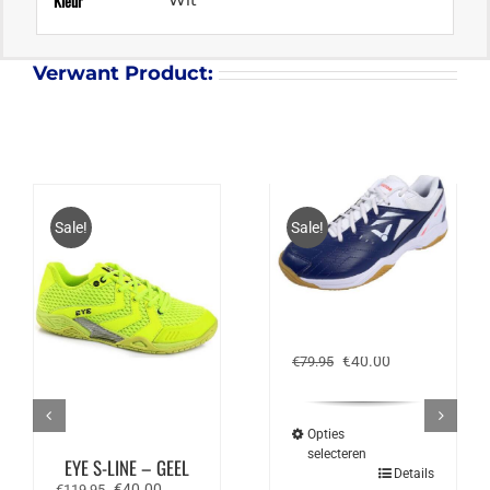
Kleur
Verwant Product:
Sale!
Sale!
VICTOR A170 BA –
BLAUW / WIT
Oorspronkelijke
Huidige
€
40.00
€
79.95
prijs
prijs
was:
is:
€79.95.
€40.00.
Opties
selecteren
EYE S-LINE – GEEL
Dit
Details
Oorspronkelijke
Huidige
€
40.00
product
€
119.95