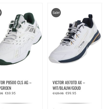
!
Sale!
TOR P8500 CLS AG –
VICTOR A970TD AX –
/GROEN
WIT/BLAUW/GOUD
Oorspronkelijke
Huidige
Oorspronkelijke
Huidige
€
69.95
€
99.95
95
€
129.95
prijs
prijs
prijs
prijs
was:
is:
was:
is:
€89.95.
€69.95.
€129.95.
€99.95.