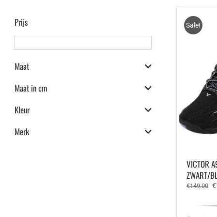
Prijs
Sale!
Maat
Maat in cm
Kleur
Merk
VICTOR A
ZWART/B
O
€
€
149.00
pr
w
€