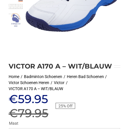
VICTOR A170 A – WIT/BLAUW
Home
Badminton Schoenen
Heren Bad Schoenen
Victor Schoenen Heren
Victor
VICTOR A170 A – WIT/BLAUW
Oorspronkelijke
Huidige
€
59.95
25% Off
prijs
prijs
€
79.95
was:
is:
Maat