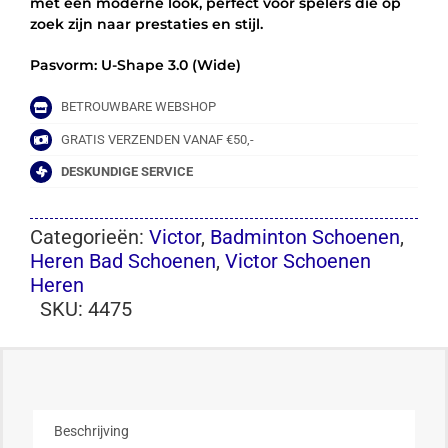
met een moderne look, perfect voor spelers die op
zoek zijn naar prestaties en stijl.
Pasvorm: U-Shape 3.0 (Wide)
BETROUWBARE WEBSHOP
GRATIS VERZENDEN VANAF €50,-
DESKUNDIGE SERVICE
Categorieën:
Victor
,
Badminton Schoenen
,
Heren Bad Schoenen
,
Victor Schoenen
Heren
SKU:
4475
Beschrijving