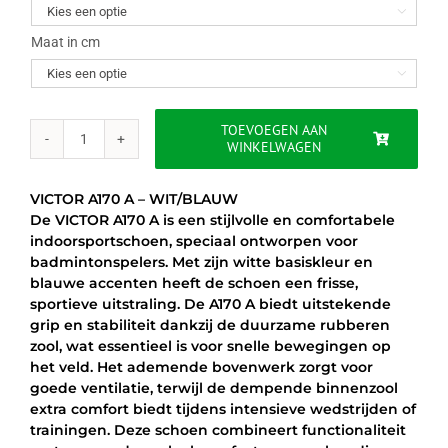

€79.95.
€59.95.
Maat in cm

TOEVOEGEN AAN
WINKELWAGEN
VICTOR
A170
A
VICTOR A170 A – WIT/BLAUW
-
De VICTOR A170 A is een stijlvolle en comfortabele
WIT/BLAUW
indoorsportschoen, speciaal ontworpen voor
aantal
badmintonspelers. Met zijn witte basiskleur en
blauwe accenten heeft de schoen een frisse,
sportieve uitstraling. De A170 A biedt uitstekende
grip en stabiliteit dankzij de duurzame rubberen
zool, wat essentieel is voor snelle bewegingen op
het veld. Het ademende bovenwerk zorgt voor
goede ventilatie, terwijl de dempende binnenzool
extra comfort biedt tijdens intensieve wedstrijden of
trainingen. Deze schoen combineert functionaliteit