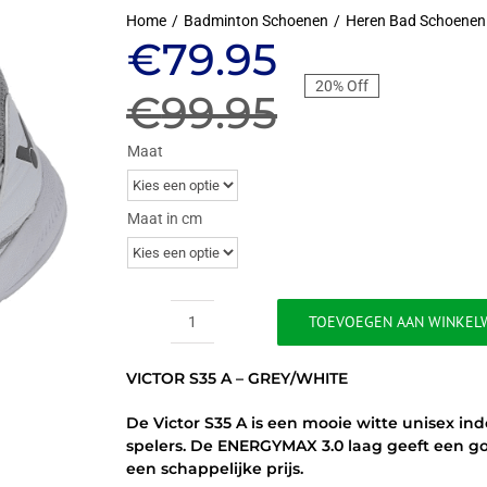
Home
Badminton Schoenen
Heren Bad Schoenen
Oorspronkeli
Huidige
€
79.95
20% Off
prijs
prijs
€
99.95
was:
is:
Maat
€99.95.
€79.95.
Maat in cm
TOEVOEGEN AAN WINKEL
VICTOR
S35
VICTOR S35 A – GREY/WHITE
A
-
De Victor S35 A is een mooie witte unisex i
GREY/WHITE
spelers. De ENERGYMAX 3.0 laag geeft een g
aantal
een schappelijke prijs.