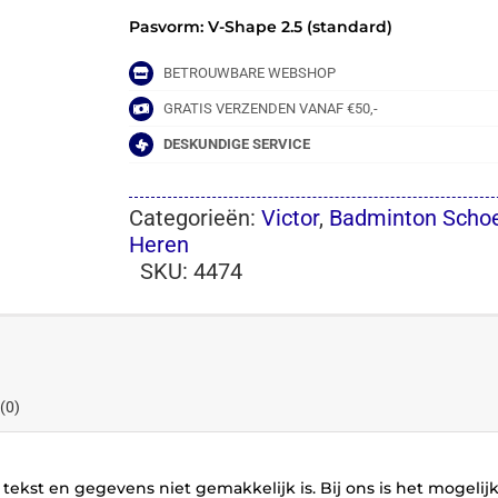
Pasvorm: V-Shape 2.5 (standard)
BETROUWBARE WEBSHOP
GRATIS VERZENDEN VANAF €50,-
DESKUNDIGE SERVICE
Categorieën:
Victor
,
Badminton Scho
Heren
SKU:
4474
(0)
tekst en gegevens niet gemakkelijk is. Bij ons is het mogelij