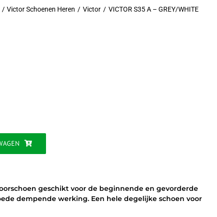
Victor Schoenen Heren
Victor
VICTOR S35 A – GREY/WHITE
jke
WAGEN
ndoorschoen geschikt voor de beginnende en gevorderde
oede dempende werking. Een hele degelijke schoen voor