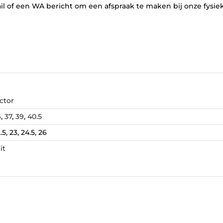
 of een WA bericht om een afspraak te maken bij onze fysiek
ctor
6
,
37
,
39
,
40.5
.5, 23, 24.5, 26
it