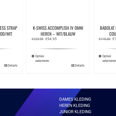
ESS STRAP
K-SWISS ACCOMPLISH IV OMNI
BABOLAT 
OD/WIT
HEREN – WIT/BLAUW
COU
e
Oorspronkelijke
Huidige
Oo
€
94.95
€
€
129.95
€
115.00
prijs
prijs
pr
was:
is:
wa
€129.95.
€94.95.
€1
Opties
Opties
selecteren
selectere
Dit
Details
Details
ct
product
heeft
ere
meerdere
ies.
variaties.
Deze
optie
kan
zen
gekozen
DAMES KLEDING
en
worden
HEREN KLEDING
op
de
JUNIOR KLEDING
ctpagina
productpagina