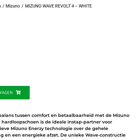
n
Mizuno
MIZUNO WAVE REVOLT 4 – WHITE
ijke
WAGEN
balans tussen comfort en betaalbaarheid met de Mizuno
ge hardloopschoen is de ideale instap-partner voor
ieve Mizuno Enerzy technologie over de gehele
ng en een energieke afzet. De unieke Wave-constructie