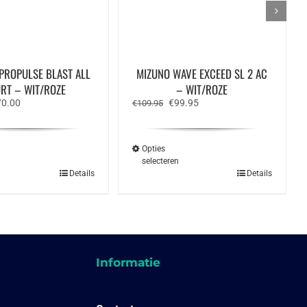
PROPULSE BLAST ALL
MIZUNO WAVE EXCEED SL 2 AC
RT – WIT/ROZE
– WIT/ROZE
rspronkelijke
Huidige
Oorspronkelijke
Huidige
70.00
€
99.95
€
109.95
ijs
prijs
prijs
prijs
s:
is:
was:
is:
15.00.
€70.00.
€109.95.
€99.95.
Opties
n
selecteren
Dit
Dit
Details
Details
product
product
heeft
heeft
meerdere
meerdere
variaties.
variaties.
Deze
Deze
optie
optie
kan
kan
gekozen
gekozen
Informatie
worden
worden
op
op
de
de
productpagina
productpagina