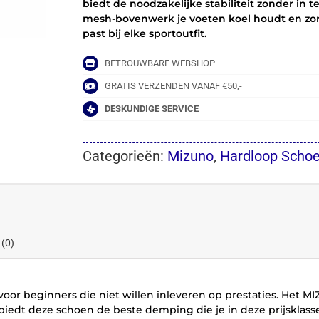
biedt de noodzakelijke stabiliteit zonder in 
mesh-bovenwerk je voeten koel houdt en zorgt
past bij elke sportoutfit.
BETROUWBARE WEBSHOP
GRATIS VERZENDEN VANAF €50,-
DESKUNDIGE SERVICE
Categorieën:
Mizuno
,
Hardloop Scho
 (0)
 voor beginners die niet willen inleveren op prestaties. Het
iedt deze schoen de beste demping die je in deze prijsklass