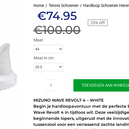
Home
Tennis Schoenen
Hardloop Schoenen Here
Oorspronkel
Huidige
€
74.95
25% Off
prijs
prijs
€
100.00
was:
is:
Maat
€100.00.
€74.95.
Maat in cm
TOEVOEGEN AAN WINKEL
MIZUNO
WAVE
MIZUNO WAVE REVOLT 4 – WHITE
REVOLT
Begin je hardloopavontuur met de perfecte 
4
Wave Revolt 4 in tijdloos wit. Deze veelzijdi
-
beginnende lopers, uitgerust met de innovat
WHITE
tussenzool voor een verrassend zachte landi
aantal