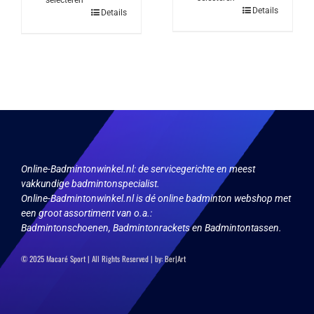
Dit
Details
Dit
Details
product
product
heeft
heeft
meerdere
meerdere
variaties.
variaties.
Deze
Deze
optie
optie
kan
kan
gekozen
gekozen
worden
worden
op
op
de
de
productpagina
productpagina
Online-Badmintonwinkel.nl:
de servicegerichte en meest
vakkundige badmintonspecialist.
Online-Badmintonwinkel.nl is dé online badminton webshop met
een groot assortiment van o.a.:
Badmintonschoenen, Badmintonrackets en Badmintontassen.
© 2025 Macaré Sport | All Rights Reserved | by:
Ber|Art