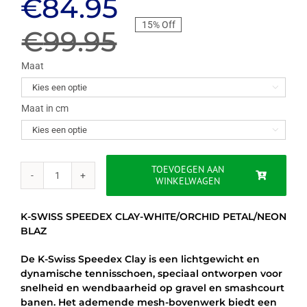
Oorspronkelijke
Huidige
€
84.95
15% Off
prijs
prijs
€
99.95
was:
is:
Maat

€99.95.
€84.95.
Maat in cm

TOEVOEGEN AAN
WINKELWAGEN
K-
SWISS
SPEEDEX
K-SWISS SPEEDEX CLAY-WHITE/ORCHID PETAL/NEON
CLAY-
BLAZ
WHITE/ORCHID
PETAL/NEON
De K-Swiss Speedex Clay is een lichtgewicht en
BLAZ
dynamische tennisschoen, speciaal ontworpen voor
aantal
snelheid en wendbaarheid op gravel en smashcourt
banen. Het ademende mesh-bovenwerk biedt een