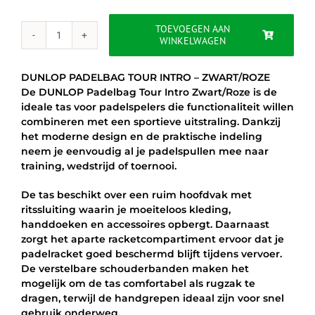
was:
is:
€44.99.
€34.95.
TOEVOEGEN AAN
WINKELWAGEN
DUNLOP
PADELBAG
TOUR
DUNLOP PADELBAG TOUR INTRO – ZWART/ROZE
INTRO
De DUNLOP Padelbag Tour Intro Zwart/Roze is de
-
ideale tas voor padelspelers die functionaliteit willen
ZWART/ROZE
combineren met een sportieve uitstraling. Dankzij
aantal
het moderne design en de praktische indeling
neem je eenvoudig al je padelspullen mee naar
training, wedstrijd of toernooi.
De tas beschikt over een ruim hoofdvak met
ritssluiting waarin je moeiteloos kleding,
handdoeken en accessoires opbergt. Daarnaast
zorgt het aparte racketcompartiment ervoor dat je
padelracket goed beschermd blijft tijdens vervoer.
De verstelbare schouderbanden maken het
mogelijk om de tas comfortabel als rugzak te
dragen, terwijl de handgrepen ideaal zijn voor snel
gebruik onderweg.