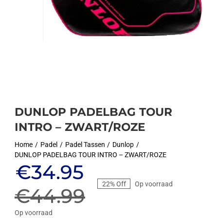
DUNLOP PADELBAG TOUR
INTRO – ZWART/ROZE
Home
Padel
Padel Tassen
Dunlop
DUNLOP PADELBAG TOUR INTRO – ZWART/ROZE
Oorspronkelijke
Huidige
€
34.95
22% Off
Op voorraad
prijs
prijs
€
44.99
Op voorraad