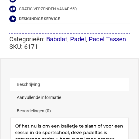
GRATIS VERZENDEN VANAF €50,-
DESKUNDIGE SERVICE
Categorieën:
Babolat
,
Padel
,
Padel Tassen
SKU:
6171
Beschrijving
Aanvullende informatie
Beoordelingen (0)
Of het nu is om een balletje te slaan of voor een
sessie in de sportschool, deze padeltas is
ontworpen zodat u hem overal mee naartoe