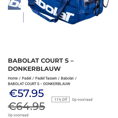
BABOLAT COURT S –
DONKERBLAUW
Home
Padel
Padel Tassen
Babolat
BABOLAT COURT S – DONKERBLAUW
Oorspronkelijke
Huidige
€
57.95
11% Off
Op voorraad
prijs
prijs
€
64.95
Op voorraad