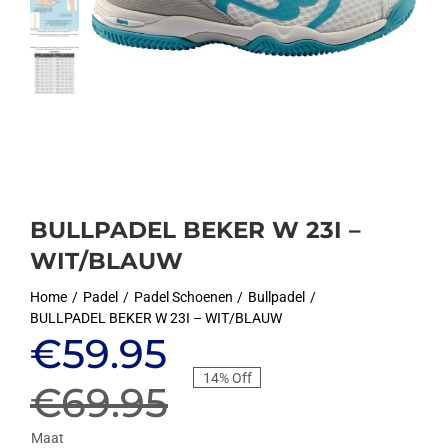
BULLPADEL BEKER W 23I –
WIT/BLAUW
Home
Padel
Padel Schoenen
Bullpadel
BULLPADEL BEKER W 23I – WIT/BLAUW
Oorspronkelijke
Huidige
€
59.95
14% Off
prijs
prijs
€
69.95
Maat