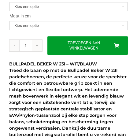
was:
is:

€69.95.
€59.95.
Maat in cm

TOEVOEGEN AAN
WINKELWAGEN
BULLPADEL
BEKER
W
BULLPADEL BEKER W 23I – WIT/BLAUW
23I
Treed de baan op met de Bullpadel Beker W 23I
-
padelschoenen, de perfecte keuze voor de speelster
WIT/BLAUW
die comfort en betrouwbare grip zoekt in een
aantal
lichtgewicht en flexibel ontwerp. Het ademende
mesh bovenwerk in elegant wit en levendig blauw
zorgt voor een uitstekende ventilatie, terwijl de
strategisch geplaatste centrale stabilisator en
EVA/Phylon-tussenzool bij elke stap zorgen voor
balans, schokdemping en bescherming tegen
ongewenst verdraaien. Dankzij de duurzame
buitenzool met visgraatprofiel bent u verzekerd van