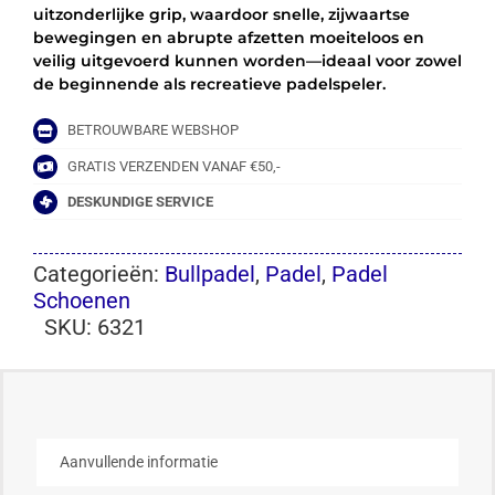
uitzonderlijke grip, waardoor snelle, zijwaartse
bewegingen en abrupte afzetten moeiteloos en
veilig uitgevoerd kunnen worden—ideaal voor zowel
de beginnende als recreatieve padelspeler.
BETROUWBARE WEBSHOP
GRATIS VERZENDEN VANAF €50,-
DESKUNDIGE SERVICE
Categorieën:
Bullpadel
,
Padel
,
Padel
Schoenen
SKU:
6321
Aanvullende informatie