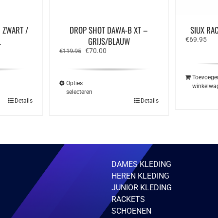
 ZWART /
DROP SHOT DAWA-B XT –
SIUX RA
L
GRIJS/BLAUW
€
69.95
e
Oorspronkelijke
Huidige
€
70.00
€
119.95
prijs
prijs
was:
is:
€119.95.
€70.00.
Toevoege
Opties
winkelwa
selecteren
Dit
Details
Details
product
heeft
meerdere
variaties.
Deze
optie
kan
gekozen
DAMES KLEDING
worden
HEREN KLEDING
op
de
JUNIOR KLEDING
productpagina
RACKETS
SCHOENEN