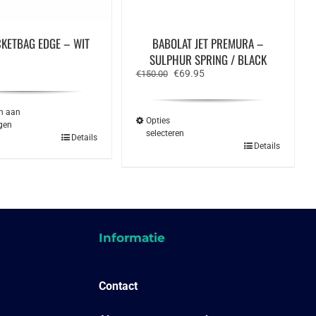
CKETBAG EDGE – WIT
BABOLAT JET PREMURA –
SULPHUR SPRING / BLACK
Oorspronkelijke
Huidige
€
69.95
€
150.00
prijs
prijs
was:
is:
€150.00.
€69.95.
n aan
Opties
gen
selecteren
Details
Dit
Details
product
heeft
meerdere
variaties.
Deze
optie
kan
gekozen
Informatie
worden
op
de
productpagina
Contact