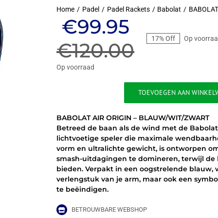
Home
Padel
Padel Rackets
Babolat
BABOLAT
Oorspronkel
Huidige
€
99.95
17% Off
Op voorra
prijs
prijs
€
120.00
was:
is:
Op voorraad
€120.00.
€99.95.
TOEVOEGEN AAN WINKEL
BABOLAT
AIR
BABOLAT AIR ORIGIN – BLAUW/WIT/ZWART
ORIGIN
Betreed de baan als de wind met de Babolat A
-
lichtvoetige speler die maximale wendbaarhei
BLAUW/WIT/ZWART
vorm en ultralichte gewicht, is ontworpen om 
aantal
smash-uitdagingen te domineren, terwijl de 
bieden. Verpakt in een oogstrelende blauw, wit
verlengstuk van je arm, maar ook een symbool
te beëindigen.
BETROUWBARE WEBSHOP