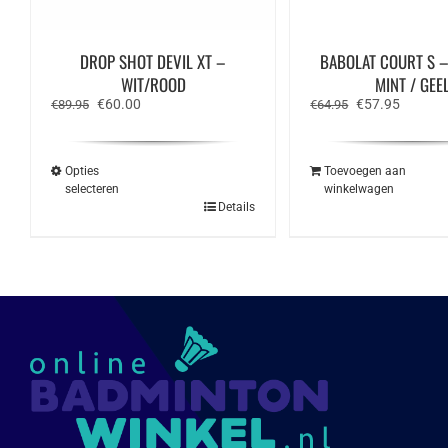
DROP SHOT DEVIL XT –
BABOLAT COURT S –
WIT/ROOD
MINT / GEE
Oorspronkelijke
Huidige
Oorspronkelijk
Huidige
€
60.00
€
57.95
€
89.95
€
64.95
prijs
prijs
prijs
prijs
was:
is:
was:
is:
€89.95.
€60.00.
€64.95.
€57.95.
Opties
Toevoegen aan
selecteren
winkelwagen
Dit
Details
product
heeft
meerdere
variaties.
Deze
optie
kan
gekozen
worden
op
de
productpagina